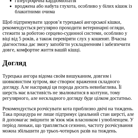
гіпертрофічна кардіоміопатія
вроджена або набута глухота, особливо у білих кішок із
блакитними очима
Щоб підтримувати здоров’я турецької ангорської кішки,
рекомендується регулярно проходити ветеринарні огляди,
стежити за роботою серцево-судинної системи, особливо у
віці від 5 років, а також перевіряти слух у кошенят. Вчасна
діагностика дає змогу запобігти ускладненням і забезпечити
довге, комфортне життя вашій кішці.
Догляд
Турецька ангора відома своїм вишуканим, довгим і
шовковистим хутром, яке створює враження складного
догляду. Але насправді ця порода досить невибаглива. Її
шерсть має властивість не звалюватися в колтуни, тому
регулярного, але нескладного догляду буде цілком достатньо.
Рекомендується розчісувати кота приблизно двічі на тиждень.
Така процедура не лише підтримує ідеальний стан шерсті, але
й допомагає зміцнити зв’язок між власником і улюбленцем. У
період линьки, що трапляється сезонно, частоту розчісування
можна збільшити до трьох-чотирьох разів на тиждень.