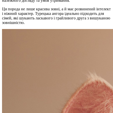
належного догляду та умов утримання.
Ця порода не лише красива зовні, а й має розвинений інтелект
і ніжний характер. Турецька ангора ідеально підходить для
сімей, які шукають ласкавого і грайливого друга з вишуканою
зовнішністю.