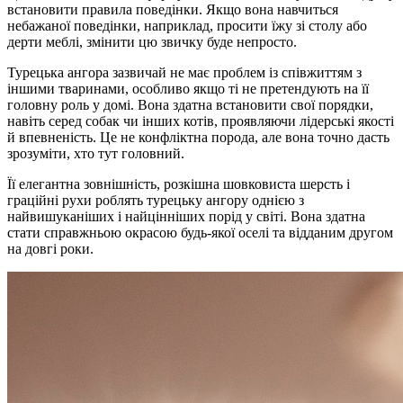
встановити правила поведінки. Якщо вона навчиться
небажаної поведінки, наприклад, просити їжу зі столу або
дерти меблі, змінити цю звичку буде непросто.
Турецька ангора зазвичай не має проблем із співжиттям з
іншими тваринами, особливо якщо ті не претендують на її
головну роль у домі. Вона здатна встановити свої порядки,
навіть серед собак чи інших котів, проявляючи лідерські якості
й впевненість. Це не конфліктна порода, але вона точно дасть
зрозуміти, хто тут головний.
Її елегантна зовнішність, розкішна шовковиста шерсть і
граційні рухи роблять турецьку ангору однією з
найвишуканіших і найцінніших порід у світі. Вона здатна
стати справжньою окрасою будь-якої оселі та відданим другом
на довгі роки.