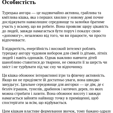
Особистість
Турецька ангора — це надзвичайно активна, грайлива та
кмітлива кішка, яка з перших хвилин у новому домі почне
досліджувати навколишнє середовище та залюбки братиме
участь у всьому, що ви робите. Вона проявляє щиру цікавість
до людей, завжди намагається бути поруч і показує свою
«допомогу», незалежно від того, чи ви працюєте, чи просто
відпочиваєте.
Її відкритість, енергійність і високий інтелект роблять
турецьку ангору чудовим вибором для сімей із дітьми, літніх
людей і навіть одинаків. Однак важливо навчити дітей
шанобливо ставитися до тварини, не смикати її за шерсть чи
хвіст і не турбувати під час сну чи відпочинку.
Ця кішка обожнює інтерактивні ігри та фізичну активність.
Якщо ви не приділяєте їй достатньо уваги, вона швидко
занудьгує. Ідеальне середовище для ангорки — це дім, де є
безліч іграшок, тунелів, драбинок і котячих дерев, по яких
можна стрибати і лазити. Вона обожнює висоту і завжди
намагається зайняти найвищу точку в приміщенні, щоб
спостерігати за всім, що відбувається.
Цим кішкам властиве формування звичок, тому бажано одразу