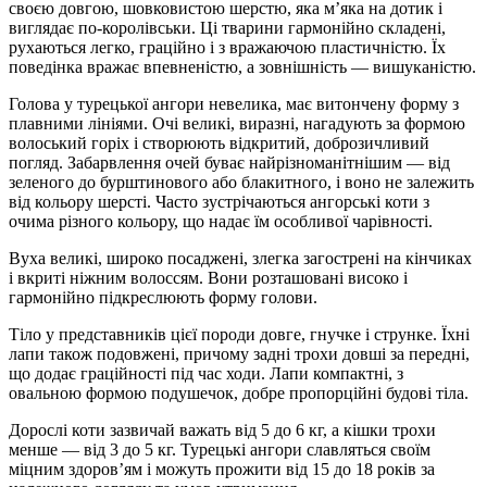
своєю довгою, шовковистою шерстю, яка м’яка на дотик і
виглядає по-королівськи. Ці тварини гармонійно складені,
рухаються легко, граційно і з вражаючою пластичністю. Їх
поведінка вражає впевненістю, а зовнішність — вишуканістю.
Голова у турецької ангори невелика, має витончену форму з
плавними лініями. Очі великі, виразні, нагадують за формою
волоський горіх і створюють відкритий, доброзичливий
погляд. Забарвлення очей буває найрізноманітнішим — від
зеленого до бурштинового або блакитного, і воно не залежить
від кольору шерсті. Часто зустрічаються ангорські коти з
очима різного кольору, що надає їм особливої чарівності.
Вуха великі, широко посаджені, злегка загострені на кінчиках
і вкриті ніжним волоссям. Вони розташовані високо і
гармонійно підкреслюють форму голови.
Тіло у представників цієї породи довге, гнучке і струнке. Їхні
лапи також подовжені, причому задні трохи довші за передні,
що додає граційності під час ходи. Лапи компактні, з
овальною формою подушечок, добре пропорційні будові тіла.
Дорослі коти зазвичай важать від 5 до 6 кг, а кішки трохи
менше — від 3 до 5 кг. Турецькі ангори славляться своїм
міцним здоров’ям і можуть прожити від 15 до 18 років за