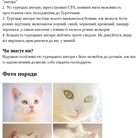
"ангора".
2. Усі турецькі ангори, зареєстровані CFA, повинні мати можливість
простежити своє походження до Туреччини.
3. Турецькі ангори частіше всього вважаються білими, але можуть бути
різних відтінків, включаючи чорний, синій, червоний, кремовий, панцир
черепахи, а також класичні і плямисті полоси різних кольорів.
4. Більшість турецьких ангори люблять грати з водою. Не дивуйтеся, якщо
кіт вирішить приєднатися до вас у ванній.
Чи знаєте ви?
Відомою особливістю турецького ангори є його нелюбов до дотиків, але він
із задоволенням дозволяє себе гладити господарем.
Фото породи