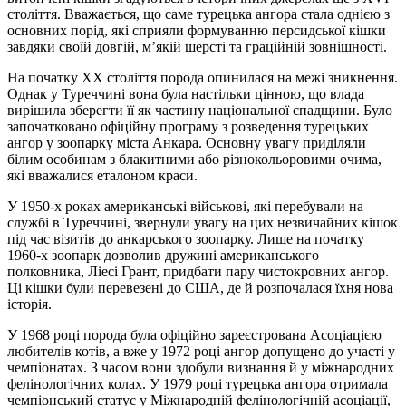
століття. Вважається, що саме турецька ангора стала однією з
основних порід, які сприяли формуванню персидської кішки
завдяки своїй довгій, м’якій шерсті та граційній зовнішності.
На початку XX століття порода опинилася на межі зникнення.
Однак у Туреччині вона була настільки цінною, що влада
вирішила зберегти її як частину національної спадщини. Було
започатковано офіційну програму з розведення турецьких
ангор у зоопарку міста Анкара. Основну увагу приділяли
білим особинам з блакитними або різнокольоровими очима,
які вважалися еталоном краси.
У 1950-х роках американські військові, які перебували на
службі в Туреччині, звернули увагу на цих незвичайних кішок
під час візитів до анкарського зоопарку. Лише на початку
1960-х зоопарк дозволив дружині американського
полковника, Ліесі Грант, придбати пару чистокровних ангор.
Ці кішки були перевезені до США, де й розпочалася їхня нова
історія.
У 1968 році порода була офіційно зареєстрована Асоціацією
любителів котів, а вже у 1972 році ангор допущено до участі у
чемпіонатах. З часом вони здобули визнання й у міжнародних
фелінологічних колах. У 1979 році турецька ангора отримала
чемпіонський статус у Міжнародній фелінологічній асоціації,