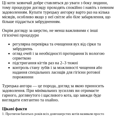
Ці коти зазвичай добре ставляться до уваги з боку людини,
тому процедури догляду проходять спокійно і навіть з певним
задоволенням. Купати турецьку ангорку варто раз на кілька
місяців, особливо якщо у неї світле або біле забарвлення, що
більше піддається забрудненням.
Окрім догляду за шерстю, не менш важливими є інші
гігієнічні процедури
регулярна перевірка та очищення вух від сірки та
забруднень
огляд очей і за необхідності протирання їх вологою
серветкою
підстригання кігтів раз на 2–3 тижні
контроль стану зубів і за можливості чищення або
надання спеціальних ласощів для гігієни ротової
порожнини
Турецька ангора — це порода, догляд за якою приносить
задоволення. При мінімальних зусиллях ви отримаєте
гарного, доглянутого і щасливого кота, що завжди буде
виглядати елегантно та охайно.
Цікаві факти
1. Протягом багатьох років всіх довгошерстих котів називали просто