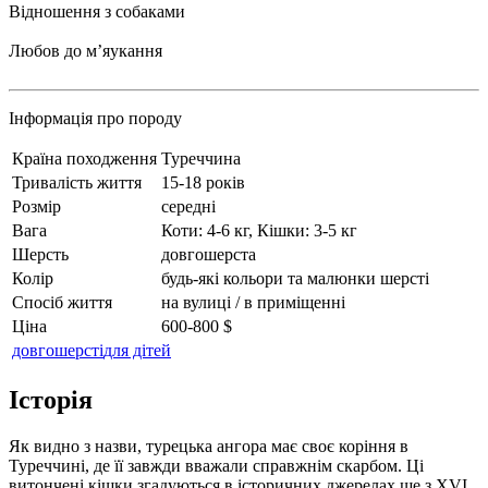
Відношення з собаками
Любов до мʼяукання
Інформація про породу
Країна походження
Туреччина
Тривалість життя
15-18 років
Розмір
середні
Вага
Коти: 4-6 кг, Кішки: 3-5 кг
Шерсть
довгошерста
Колір
будь-які кольори та малюнки шерсті
Спосіб життя
на вулиці / в приміщенні
Ціна
600-800 $
довгошерсті
для дітей
Історія
Як видно з назви, турецька ангора має своє коріння в
Туреччині, де її завжди вважали справжнім скарбом. Ці
витончені кішки згадуються в історичних джерелах ще з XVI