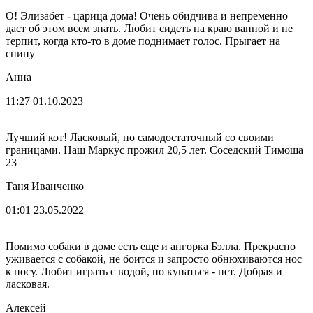
О! Элизабет - царица дома! Очень обидчива и непременно
даст об этом всем знать. Любит сидеть на краю ванной и не
терпит, когда кто-то в доме поднимает голос. Прыгает на
спину
Анна
11:27 01.10.2023
Лучший кот! Ласковый, но самодостаточный со своими
границами. Наш Маркус прожил 20,5 лет. Соседский Тимоша
23
Таня Иванченко
01:01 23.05.2022
Помимо собаки в доме есть еще и ангорка Бэлла. Прекрасно
уживается с собакой, не боится и запросто обнюхиваются нос
к носу. Любит играть с водой, но купаться - нет. Добрая и
ласковая.
Алексей