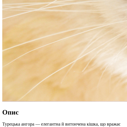
Опис
Турецька ангора — елегантна й витончена кішка, що вражає