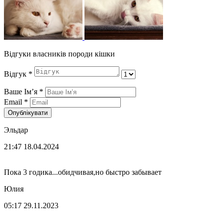
Відгуки власників породи кішки
Відгук
*
Ваше Імʼя
*
Email
*
Опублікувати
Эльдар
21:47 18.04.2024
Пока 3 годика...обидчивая,но быстро забывает
Юлия
05:17 29.11.2023