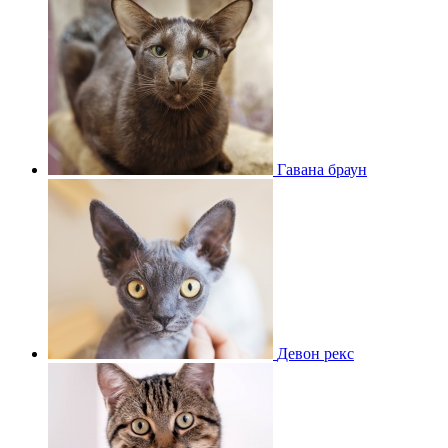
Гавана браун
Девон рекс