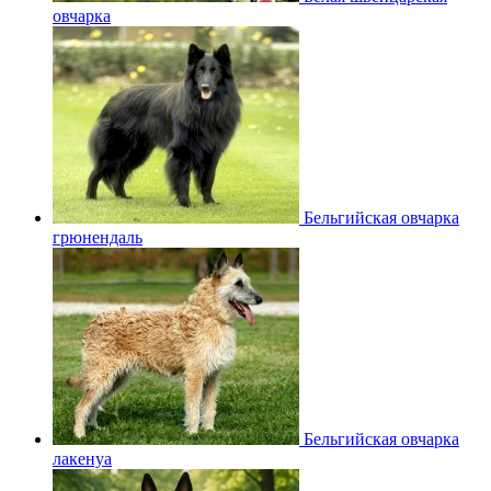
овчарка
Бельгийская овчарка
грюнендаль
Бельгийская овчарка
лакенуа