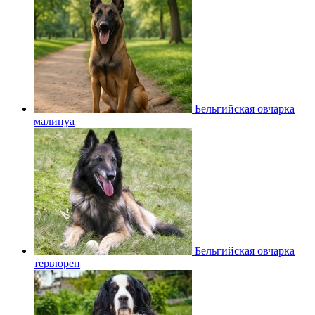
Бельгийская овчарка
малинуа
Бельгийская овчарка
тервюрен