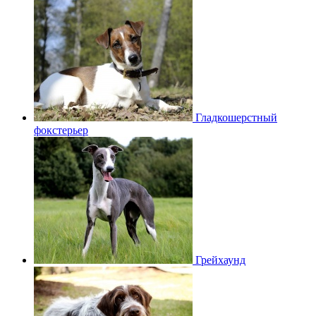
Гладкошерстный
фокстерьер
Грейхаунд