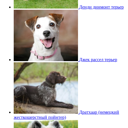
Денди динмонт терьер
Джек рассел терьер
Дратхаар (немецкий
жесткошерстный пойнтер)