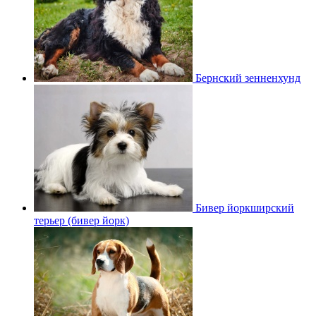
Бернский зенненхунд
Бивер йоркширский
терьер (бивер йорк)