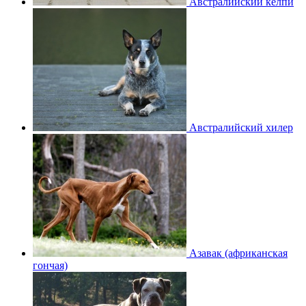
Австралийский келпи
Австралийский хилер
Азавак (африканская
гончая)