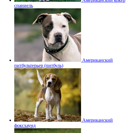
Американский кокер
спаниель
Американский
питбультерьер (питбуль)
Американский
фоксхаунд