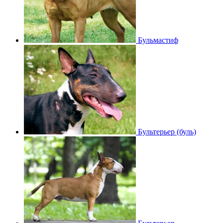
Бульмастиф
Бультерьер (буль)