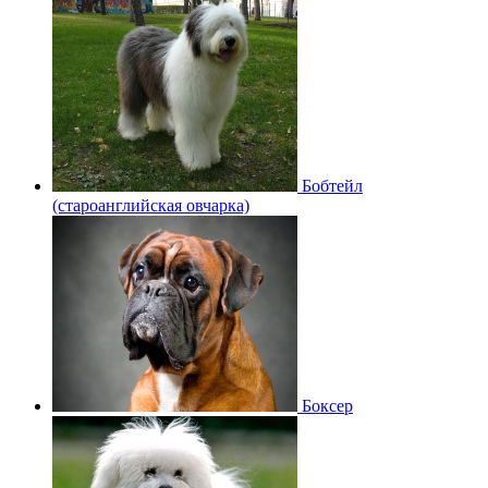
Бобтейл
(староанглийская овчарка)
Боксер