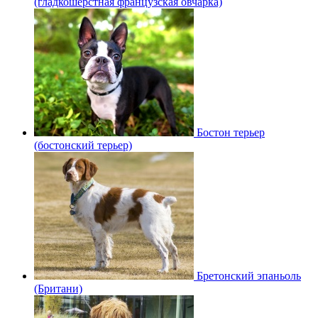
(гладкошерстная французская овчарка)
Бостон терьер
(бостонский терьер)
Бретонский эпаньоль
(Британи)