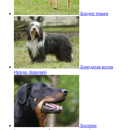
Бордер терьер
Бородатая колли
(берди, бородач)
Босерон