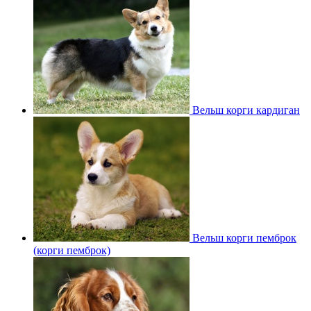
Вельш корги кардиган
Вельш корги пемброк
(корги пемброк)