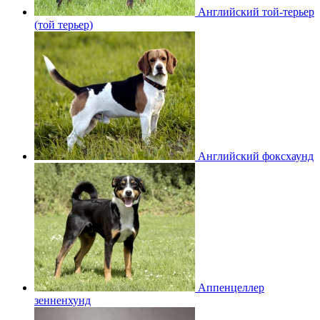
Английский той-терьер
(той терьер)
Английский фоксхаунд
Аппенцеллер
зенненхунд