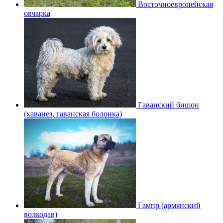
Восточноевропейская
овчарка
Гаванский бишон
(хаванез, гаванская болонка)
Гампр (армянский
волкодав)