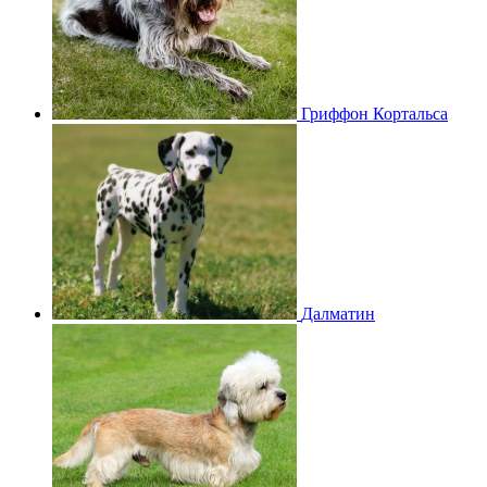
Гриффон Кортальса
Далматин