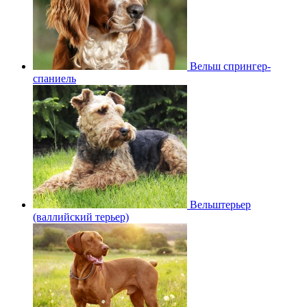
Вельш спрингер-
спаниель
Вельштерьер
(валлийский терьер)