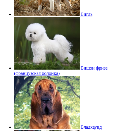
Бигль
Бишон фризе
(французская болонка)
Бладхаунд