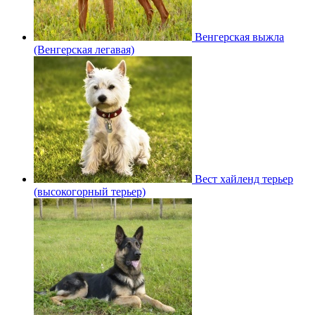
Венгерская выжла
(Венгерская легавая)
Вест хайленд терьер
(высокогорный терьер)