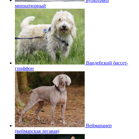
Бультерьер
миниатюрный
Вандейский бассет-
гриффон
Веймаранер
(веймарская легавая)