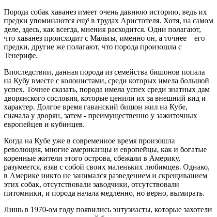
Порода собак хаванез имеет очень давнюю историю, ведь их
предки упоминаются ещё в трудах Аристотеля. Хотя, на самом
деле, здесь, как всегда, мнения расходится. Одни полагают,
что хаванез происходит с Мальты, именно он, а точнее – его
предки, другие же полагают, что порода произошла с
Тенерифе.
Впоследствии, данная порода из семейства бишонов попала
на Кубу вместе с колонистами, среди которых имела большой
успех. Точнее сказать, порода имела успех среди знатных дам
дворянского сословия, которые ценили их за внешний вид и
характер. Долгое время гаванский бишон жил на Кубе,
сначала у дворян, затем - преимущественно у зажиточных
европейцев и кубинцев.
Когда на Кубе уже в современное время произошла
революция, многие американцы и европейцы, как и богатые
коренные жители этого острова, сбежали в Америку,
разумеется, взяв с собой своих маленьких любимцев. Однако,
в Америке никто не занимался разведением и скрещиванием
этих собак, отсутствовали заводчики, отсутствовали
питомники, и порода начала медленно, но верно, вымирать.
Лишь в 1970-ом году появились энтузиасты, которые захотели