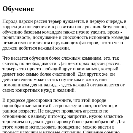
Обучение
Порода парсон рассел терьер нуждается, в первую очередь, в
коррекции поведения и в развитии послушания. Безусловно,
обучению базовым командам также нужно уделить время -
понятливость, послушание и способность исполнять команды
независимо от влияния окружающих факторов, это то чего
должен добиться каждый хозяин.
Что касается обучения более сложным командам, это, так
сказать, по необходимости. Для некоторых парсон-рассел-
терьер - это просто любящий друг и компаньон, который
делает всю семью более счастливой. Для других же, он
действительно может стать спутником в охоте, или
помощником для инвалида - здесь каждый отталкивается от
своих конкретных нужд и желаний.
В процессе дрессировки помните, что этой породе
однообразные занятия быстро наскучивают, особенно, в
раннем возрасте. Не следует проявлять агрессию по
отношению к вашему питомцу, напротив, нужно запастись
терпением и сделать дрессировку более разнообразной. Для
этого можно использовать поощрение, можно ввезти в
процесс игрушки и игровые ситуации. Обучение обычно