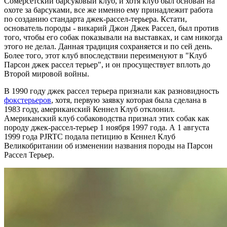
Сомерсетский барсуковый клуб, и хотя клуб был основан на
охоте за барсуками, все же именно ему принадлежит работа
по созданию стандарта джек-рассел-терьера. Кстати,
основатель породы - викарий Джон Джек Рассел, был против
того, чтобы его собак показывали на выставках, и сам никогда
этого не делал. Данная традиция сохраняется и по сей день.
Более того, этот клуб впоследствии переименуют в "Клуб
Парсон джек рассел терьер", и он просуществует вплоть до
Второй мировой войны.
В 1990 году джек рассел терьера признали как разновидность
фокстерьеров
, хотя, первую заявку которая была сделана в
1983 году, американский Кеннел Клуб отклонил.
Американский клуб собаководства признал этих собак как
породу джек-рассел-терьер 1 ноября 1997 года. А 1 августа
1999 года PJRTC подала петицию в Кеннел Клуб
Великобритании об изменении названия породы на Парсон
Рассел Терьер.