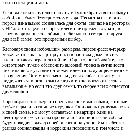
люди ситуации и места.
Если вы любите путешествовать, и будете брать свою собаку с
собой, она будет безмерно этому рада. Несмотря на то, что
порода изначально создавалась для охоты, сейчас на просторах
СНГ для этих целей ее практически не применяют, зато, в
качестве домашнего любимца небольших размеров и друга
для всей семьи, это прекрасный выбор.
Благодаря своим небольшим размерам, парсон-рассел-терьер
может жить как в квартире, так и в частном доме - в этом
плане никаких ограничений нет. Однако, не забывайте, что
животному нужно обеспечить высокий уровень активности,
иначе ваши отсутствие он может нанести дому определенные
разрушения. Они могут лаять на других собак, но могут и
подружиться, к незнакомым людям также могут отнестись
вызывающе, но если это друг семьи, то скорее всего отнесутся
дружелюбно.
Парсон-рассел-терьер это очень шаловливые собаки, которые
любят игры, и различные игрушки. Они очень привязываются
к своей семье, но могут оставаться в квартире одни на
некоторое время, с этим проблем не возникнет если собака
будет находить выход своей энергии на улице. Им требуется
ранняя социализация и коррекция поведения, в том числе и