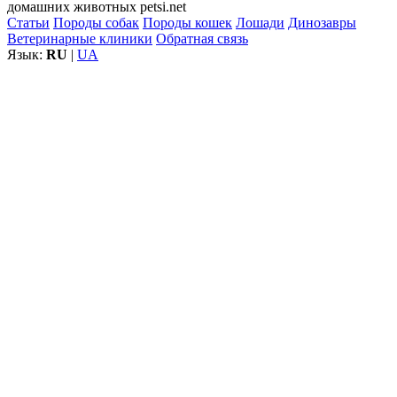
домашних животных petsi.net
Статьи
Породы собак
Породы кошек
Лошади
Динозавры
Ветеринарные клиники
Обратная связь
Язык:
RU
|
UA