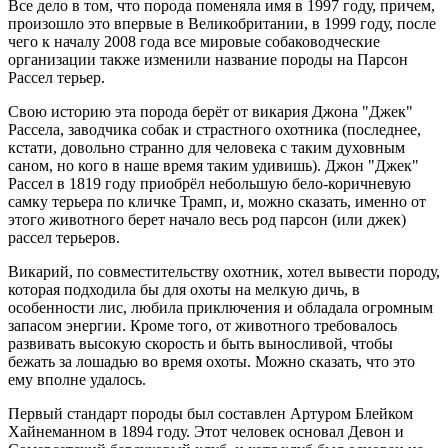
Все дело в том, что порода поменяла имя в 1997 году, причем,
произошло это впервые в Великобритании, в 1999 году, после
чего к началу 2008 года все мировые собаководческие
организации также изменили название породы на Парсон
Рассел терьер.
Свою историю эта порода берёт от викария Джона "Джек"
Рассела, заводчика собак и страстного охотника (последнее,
кстати, довольно странно для человека с таким духовным
саном, но кого в наше время таким удивишь). Джон "Джек"
Рассел в 1819 году приобрёл небольшую бело-коричневую
самку терьера по кличке Трамп, и, можно сказать, именно от
этого животного берет начало весь род парсон (или джек)
рассел терьеров.
Викарий, по совместительству охотник, хотел вывести породу,
которая подходила бы для охоты на мелкую дичь, в
особенности лис, любила приключения и обладала огромным
запасом энергии. Кроме того, от животного требовалось
развивать высокую скорость и быть выносливой, чтобы
бежать за лошадью во время охоты. Можно сказать, что это
ему вполне удалось.
Первый стандарт породы был составлен Артуром Блейком
Хайнеманном в 1894 году. Этот человек основал Девон и