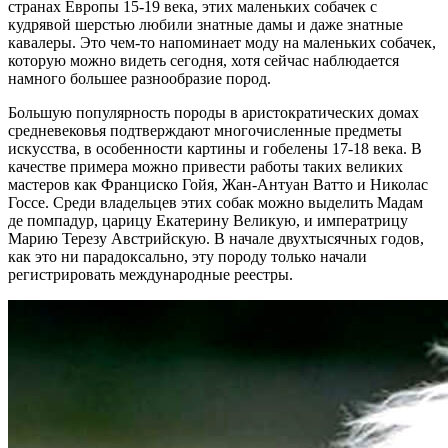
странах Европы 15-19 века, этих маленьких собачек с
кудрявой шерстью любили знатные дамы и даже знатные
кавалеры. Это чем-то напоминает моду на маленьких собачек,
которую можно видеть сегодня, хотя сейчас наблюдается
намного большее разнообразие пород.
Большую популярность породы в аристократических домах
средневековья подтверждают многочисленные предметы
искусства, в особенности картины и гобелены 17-18 века. В
качестве примера можно привести работы таких великих
мастеров как Франциско Гойя, Жан-Антуан Ватто и Николас
Госсе. Среди владельцев этих собак можно выделить Мадам
де помпадур, царицу Екатерину Великую, и императрицу
Марию Терезу Австрийскую. В начале двухтысячных годов,
как это ни парадоксально, эту породу только начали
регистрировать международные реестры.