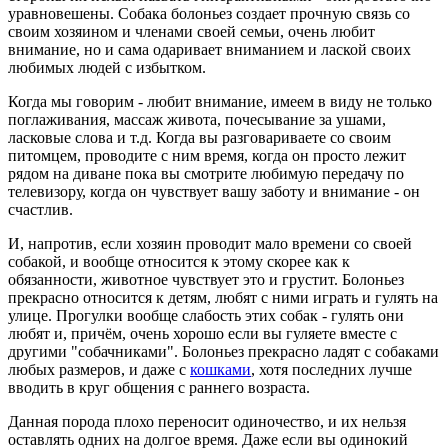
уравновешены. Собака болоньез создает прочную связь со
своим хозяином и членами своей семьи, очень любит
внимание, но и сама одаривает вниманием и лаской своих
любимых людей с избытком.
Когда мы говорим - любит внимание, имеем в виду не только
поглаживания, массаж живота, почесывание за ушами,
ласковые слова и т.д. Когда вы разговариваете со своим
питомцем, проводите с ним время, когда он просто лежит
рядом на диване пока вы смотрите любимую передачу по
телевизору, когда он чувствует вашу заботу и внимание - он
счастлив.
И, напротив, если хозяин проводит мало времени со своей
собакой, и вообще относится к этому скорее как к
обязанности, животное чувствует это и грустит. Болоньез
прекрасно относится к детям, любят с ними играть и гулять на
улице. Прогулки вообще слабость этих собак - гулять они
любят и, причём, очень хорошо если вы гуляете вместе с
другими "собачниками". Болоньез прекрасно ладят с собаками
любых размеров, и даже с
кошками
, хотя последних лучше
вводить в круг общения с раннего возраста.
Данная порода плохо переносит одиночество, и их нельзя
оставлять одних на долгое время. Даже если вы одинокий