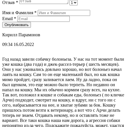
Отзыв
*
Имя и Фамилия
*
Email
*
Опубликовать
Кирилл Парамонов
09:34 16.05.2022
Год назад завели собачку болоньеза. У нас на тот момент были
уже кошка (два года) и джек-рассел-терьер ( шесть месяцев).
Они у нас уживались довльно хорошо, но вот болоньез начал
лаять на кошку. Сам то он еще маленький был, но как кошка
мимо пройдет, сразу заливается лаем. Ну да ладно, пока он
был щенком, это еще можно было терпеть. Но недавно он
напал на кошку. Мы их обычно кормим сразу всех, на кухне.
Так вот, положил я кошке и собакам еды, болоньез ( по кличке
Арчи) подходит, смотрит на кошку, и вдруг, ни с того ни с
сего, набрасывается на нее, и хватае зубами за бок. Кошку
пришлось потом везти к ветеринару, а вот что с Арчи делать
теперь не знаем. Отдавать некому, но и оставлять тоже не
вариант. Все таки кошка наша нам дорога, а агрессия собаки
непонятно из-за чего. Подскажите пожалуйста, может, удастся