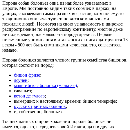
Порода собак болоньез одна из наиболее узнаваемых в
Европе. Мы постоянно видим таких собачек в парках, на
улицах, с хозяевами самых разных возрастов, хотя почему-то
традиционно они зачастую становятся компаньонами
пожилых людей. Несмотря на свою узнаваемость и широкое
распространение по европейскому континенту, многие даже
не подозревают, насколько эта порода древняя. Первые
письменные упоминания в итальянских книгах датируются 13
веком - 800 лет быть спутниками человека, это, согласитесь,
немало.
Порода болоньез является членом группы семейства бишонов,
которая состоит из пород:
бишон фризе
;
лоучен
;
мальтийская болонка (мальтезе)
;
гаваньез;
котон де тулеар
;
вымерших к настоящему времени бишон тенерифе;
русских цветных болонок
;
и, собственно, болоньез.
Точных данных о происхождении породы болоньез не
имеется, однако, в средневековой Италии, да и в других