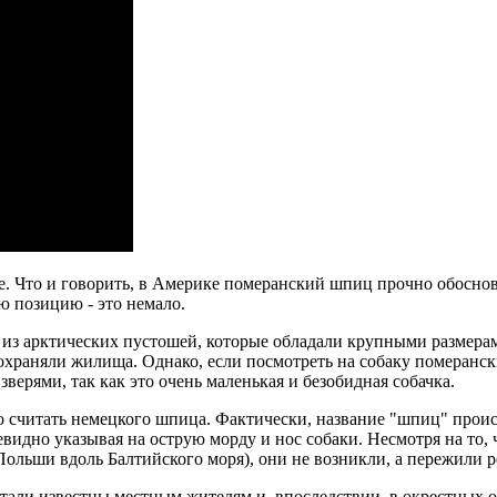
. Что и говорить, в Америке померанский шпиц прочно обоснов
ую позицию - это немало.
 из арктических пустошей, которые обладали крупными размерам
 охраняли жилища. Однако, если посмотреть на собаку померанск
верями, так как это очень маленькая и безобидная собачка.
о считать немецкого шпица. Фактически, название "шпиц" проис
 очевидно указывая на острую морду и нос собаки. Несмотря на то
Польши вдоль Балтийского моря), они не возникли, а пережили р
стали известны местным жителям и, впоследствии, в окрестных 