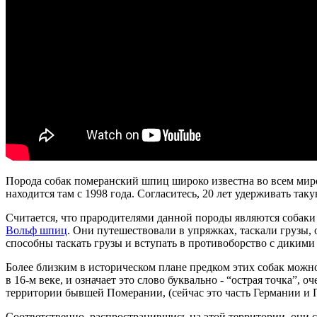
Порода собак померанский шпиц широко известна во всем мире
находится там с 1998 года. Согласитесь, 20 лет удерживать так
Считается, что прародителями данной породы являются собаки
Вольф шпиц
. Они путешествовали в упряжках, таскали грузы,
способны таскать грузы и вступать в противоборство с дикими з
Более близким в историческом плане предком этих собак можн
в 16-м веке, и означает это слово буквально - “острая точка”,
территории бывшей Померании, (сейчас это часть Германии и 
Соответственно, распространившись на этой территории, они 