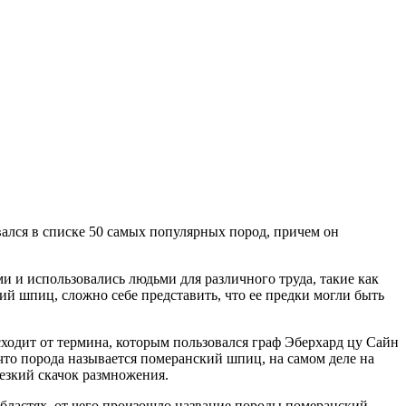
ался в списке 50 самых популярных пород, причем он
и и использовались людьми для различного труда, такие как
ий шпиц, сложно себе представить, что ее предки могли быть
ходит от термина, которым пользовался граф Эберхард цу Сайн
, что порода называется померанский шпиц, на самом деле на
езкий скачок размножения.
областях, от чего произошло название породы померанский