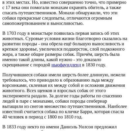
в этих местах. Но, известно совершенно точно, что примерно
с 17 века они помогали монахам охранять обитель, а также
спасать путешественников. Монахи обнаружили, что эти
собаки прекрасные следопыты, отличаются огромным
самопожертвованием и выносливостью.
В 1703 году в монастыре появилась первая запись об этих
животных. Суровые условия жизни благотворно сказались на
развитии породы - она обрела ещё большую выносливость и
крепкое здоровье, увеличился подшерсток, слой подкожного
жира, а также общие размеры собак. Причём, шерсть была
именно такой длины, какой нужно - это доказало
скрещивание с породой
ньюфаундленд
в 1830 году.
Получившиеся собаки имели шерсть более длинную, нежели
требовалось, что приводило к образованию льда между
ворсинками, склеивая их между собой и осложняя движения
животного. Всех щенков и взрослых собак от этого
эксперимента раздали. За долгие годы работы по спасению
людей в паре с монахами, собаки породы сенбернар
вытащили из снегов множество путешественников. Наиболее
известной считается собака по кличке Барри, которая спасла
40 человек в период с 1800 по 1810 год.
В 1833 году некто по имени Даниэль Уилсон предложил