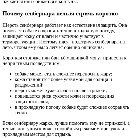
пачкается или сбивается в колтуны.
Почему сенбернара нельзя стричь коротко
Шерсть сенбернара работает как естественная защита. Она
помогает собаке сохранять тепло в холодную погоду,
защищает кожу от влаги и частично участвует в
терморегуляции. Поэтому идея “подстричь сенбернара на
лето, чтобы ему было легче” обычно ошибочна.
Короткая стрижка или бритьё машинкой могут привести к
неприятным последствиям:
собаке может стать сложнее переносить жару;
кожа становится более уязвимой для солнца и
раздражений;
шерсть может хуже отрасти после стрижки;
повышается риск сухости кожи и повреждения
защитного слоя;
в прохладную погоду собаке будет сложнее сохранять
тепло.
Если сенбернару жарко, лучше помогать ему не стрижкой, а
тенью, доступом к воде, спокойным режимом прогулок и
прохладным местом для отдыха.