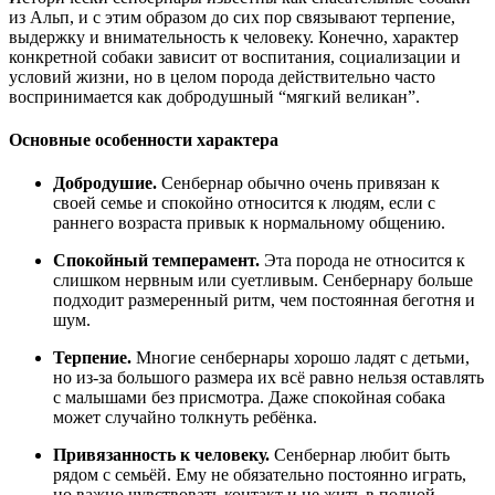
из Альп, и с этим образом до сих пор связывают терпение,
выдержку и внимательность к человеку. Конечно, характер
конкретной собаки зависит от воспитания, социализации и
условий жизни, но в целом порода действительно часто
воспринимается как добродушный “мягкий великан”.
Основные особенности характера
Добродушие.
Сенбернар обычно очень привязан к
своей семье и спокойно относится к людям, если с
раннего возраста привык к нормальному общению.
Спокойный темперамент.
Эта порода не относится к
слишком нервным или суетливым. Сенбернару больше
подходит размеренный ритм, чем постоянная беготня и
шум.
Терпение.
Многие сенбернары хорошо ладят с детьми,
но из-за большого размера их всё равно нельзя оставлять
с малышами без присмотра. Даже спокойная собака
может случайно толкнуть ребёнка.
Привязанность к человеку.
Сенбернар любит быть
рядом с семьёй. Ему не обязательно постоянно играть,
но важно чувствовать контакт и не жить в полной