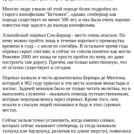
Многие люди узнали об этой породе более подробно из
старого кинофильма "Бетховен", однако, сенбернар как
порода существует не менее 500 лет, и она была очень хорошо
известна еще задолго до выхода кинофильма.
Альпийский перевал Сен-Бернар - место очень опасное. По
нему можно пройти лишь в течение короткого промежутка
времени в году - с июля по сентябрь. В остальное время года
перевал скрыт снегами, и сейчас не совсем понятно как могли
Римляне 2000 лет назад не просто пройти по нему, но даже
построить там дорогу. Причём, настолько качественную, что
её остатки существуют и сегодня.
Перевал назвали в честь архиепископа Бернара де Ментона,
который в 962 году приехал в эти места основав монастырь и
хоспис. Задачей монахов было не только читать молитвы, но и
выполнять служение - оказывать помощь путешественникам,
которые переправлялись через перевал. Кроме того, они
искали и спасали людей попавших в беду в этих суровых
местах.
Сейчас нельзя точно установить, когда именно собаки,
которых сейчас называют сенбернар, (а тогда называли
талхунд или бауэрхунд, различая по длине шерсти), появились