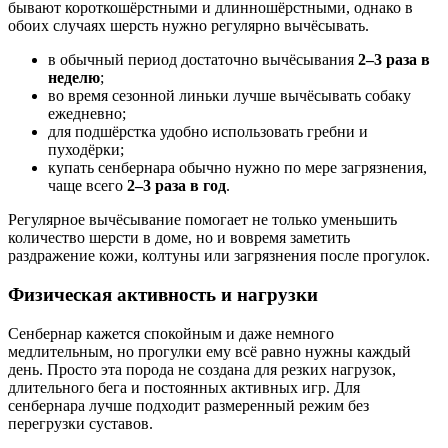
бывают короткошёрстными и длинношёрстными, однако в
обоих случаях шерсть нужно регулярно вычёсывать.
в обычный период достаточно вычёсывания
2–3 раза в
неделю
;
во время сезонной линьки лучше вычёсывать собаку
ежедневно;
для подшёрстка удобно использовать гребни и
пуходёрки;
купать сенбернара обычно нужно по мере загрязнения,
чаще всего
2–3 раза в год
.
Регулярное вычёсывание помогает не только уменьшить
количество шерсти в доме, но и вовремя заметить
раздражение кожи, колтуны или загрязнения после прогулок.
Физическая активность и нагрузки
Сенбернар кажется спокойным и даже немного
медлительным, но прогулки ему всё равно нужны каждый
день. Просто эта порода не создана для резких нагрузок,
длительного бега и постоянных активных игр. Для
сенбернара лучше подходит размеренный режим без
перегрузки суставов.