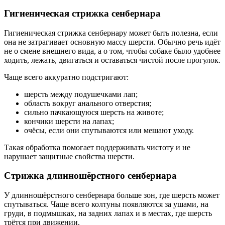
Гигиеническая стрижка сенбернара
Гигиеническая стрижка сенбернару может быть полезна, если
она не затрагивает основную массу шерсти. Обычно речь идёт
не о смене внешнего вида, а о том, чтобы собаке было удобнее
ходить, лежать, двигаться и оставаться чистой после прогулок.
Чаще всего аккуратно подстригают:
шерсть между подушечками лап;
область вокруг анального отверстия;
сильно пачкающуюся шерсть на животе;
кончики шерсти на лапах;
очёсы, если они спутываются или мешают уходу.
Такая обработка помогает поддерживать чистоту и не
нарушает защитные свойства шерсти.
Стрижка длинношёрстного сенбернара
У длинношёрстного сенбернара больше зон, где шерсть может
спутываться. Чаще всего колтуны появляются за ушами, на
груди, в подмышках, на задних лапах и в местах, где шерсть
трётся при движении.