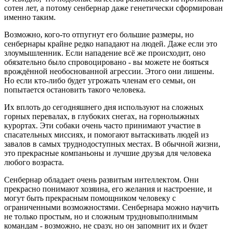
сотен лет, а потому сенбернар даже генетически сформирован
именно таким.
Возможно, кого-то отпугнут его большие размеры, но
сенбернары крайне редко нападают на людей. Даже если это
злоумышленник. Если нападение всё же происходит, оно
обязательно было спровоцировано - вы можете не бояться
врождённой необоснованной агрессии. Этого они лишены.
Но если кто-либо будет угрожать членам его семьи, он
попытается остановить такого человека.
Их вплоть до сегодняшнего дня используют на сложных
горных перевалах, в глубоких снегах, на горнолыжных
курортах. Эти собаки очень часто принимают участие в
спасательных миссиях, и помогают вытаскивать людей из
завалов в самых труднодоступных местах. В обычной жизни,
это прекрасные компаньоны и лучшие друзья для человека
любого возраста.
Сенбернар обладает очень развитым интеллектом. Они
прекрасно понимают хозяина, его желания и настроение, и
могут быть прекрасным помощником человеку с
ограниченными возможностями. Сенбернара можно научить
не только простым, но и сложным трудновыполнимым
командам - возможно, не сразу, но он запомнит их и будет