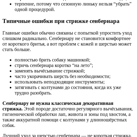
терпение, потому что сезонную линьку нельзя “убрать”
одной процедурой.
Типичные ошибки при стрижке сенбернара
Главные ошибки обычно связаны с попыткой упростить уход
слишком радикально. Сенбернару не становится комфортнее
от короткого бритья, а вот проблем с кожей и шерстью может
стать больше.
полностью брить собаку машинкой;
стричь сенбернара коротко “на лето”;
заменять вычёсывание стрижкой;
часто укорачивать шерсть без необходимости;
использовать неподходящие инструменты;
затягивать с колтунами до состояния, когда их уже
трудно разобрать.
Сенбернару не нужна классическая декоративная
стрижка.
Этой породе достаточно регулярного вычёсывания,
гигиенической обработки лап, живота и зоны под хвостом, а
также аккуратной помощи с колтунами у длинношёрстных
собак.
Лучший уход за шерстью сенбернара — не короткая стрижка,