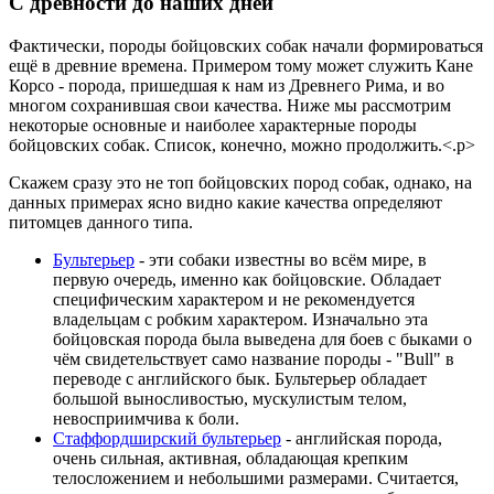
С древности до наших дней
Фактически, породы бойцовских собак начали формироваться
ещё в древние времена. Примером тому может служить Кане
Корсо - порода, пришедшая к нам из Древнего Рима, и во
многом сохранившая свои качества. Ниже мы рассмотрим
некоторые основные и наиболее характерные породы
бойцовских собак. Список, конечно, можно продолжить.<.p>
Скажем сразу это не топ бойцовских пород собак, однако, на
данных примерах ясно видно какие качества определяют
питомцев данного типа.
Бультерьер
- эти собаки известны во всём мире, в
первую очередь, именно как бойцовские. Обладает
специфическим характером и не рекомендуется
владельцам с робким характером. Изначально эта
бойцовская порода была выведена для боев с быками о
чём свидетельствует само название породы - "Bull" в
переводе с английского бык. Бультерьер обладает
большой выносливостью, мускулистым телом,
невосприимчива к боли.
Стаффордширский бультерьер
- английская порода,
очень сильная, активная, обладающая крепким
телосложением и небольшими размерами. Считается,