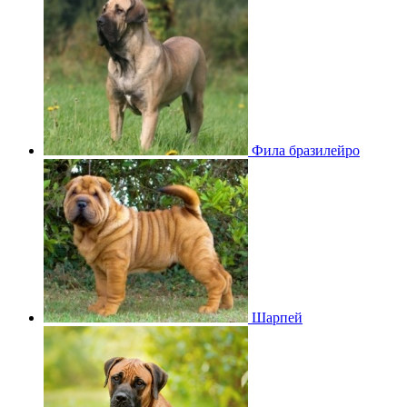
Фила бразилейро
Шарпей