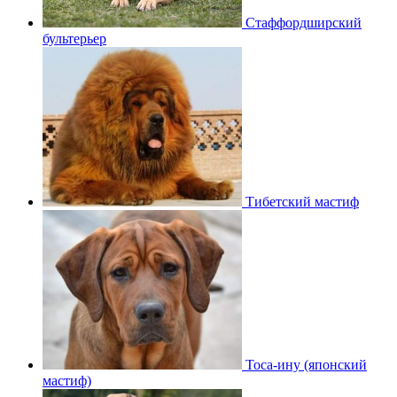
Стаффордширский
бультерьер
Тибетский мастиф
Тоса-ину (японский
мастиф)