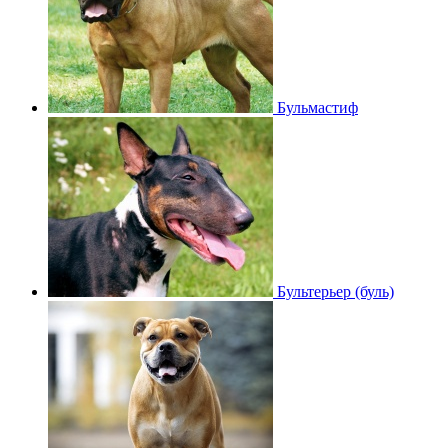
Бульмастиф
Бультерьер (буль)