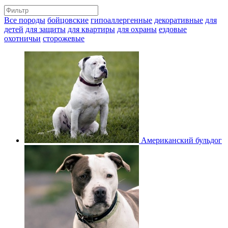
Все породы
бойцовские
гипоаллергенные
декоративные
для
детей
для защиты
для квартиры
для охраны
ездовые
охотничьи
сторожевые
Американский бульдог