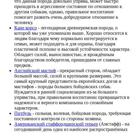
что данная порода довольно упряма, может быстро
приходить в агрессивное состояние по отношению к
другим собакам, однако, правильное воспитание
помогает развить очень добродушное отношение к
человеку.
Кане корсо
- легендарная древнеримская порода, о
которой мы уже упоминали выше. Хорошо относится к
людям благодаря чему нормально интегрируется в
семью, может подходить и для охраны, благодаря
пластичной психике и высокой устойчивости характера.
Обладает силой, выносливостью, и врождённым
благородством победителя, пришедшим от славных
предков.
Английский мастиф
- прекрасный сторож, обладает
большой массой, силой и крупными размерами. Это
самый крупный представитель европейских догов и
мастифов - породы больших бойцовских собак.
Нуждается в ранней социализации из-за большого
упрямства, при правильном воспитании превращается в
надежного и верного компаньона со спокойным
характером.
Питбуль
- сильная, волевая, бойцовая порода, требующая
постоянного контроля со стороны хозяина.
Американский стаффордширский терьер
(Амстафф) - на
сегодняшний день одна из наиболее распространённых