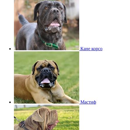
Кане корсо
Мастиф