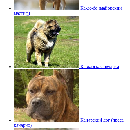
Ка-де-бо (майорский
мастиф)
Кавказская овчарка
Канарский дог (преса
канарио)