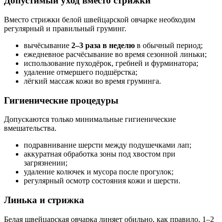
Допустимый уход вместо стрижки
Вместо стрижки белой швейцарской овчарке необходим
регулярный и правильный груминг.
вычёсывание
2–3 раза в неделю
в обычный период;
ежедневное расчёсывание во время сезонной линьки;
использование пуходёрок, гребней и фурминатора;
удаление отмершего подшёрстка;
лёгкий массаж кожи во время груминга.
Гигиенические процедуры
Допускаются только минимальные гигиенические
вмешательства.
подравнивание шерсти между подушечками лап;
аккуратная обработка зоны под хвостом при
загрязнении;
удаление колючек и мусора после прогулок;
регулярный осмотр состояния кожи и шерсти.
Линька и стрижка
Белая швейцарская овчарка линяет обильно, как правило, 1–2