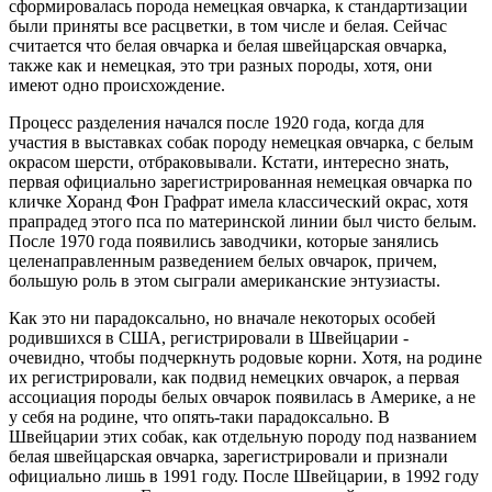
сформировалась порода немецкая овчарка, к стандартизации
были приняты все расцветки, в том числе и белая. Сейчас
считается что белая овчарка и белая швейцарская овчарка,
также как и немецкая, это три разных породы, хотя, они
имеют одно происхождение.
Процесс разделения начался после 1920 года, когда для
участия в выставках собак породу немецкая овчарка, с белым
окрасом шерсти, отбраковывали. Кстати, интересно знать,
первая официально зарегистрированная немецкая овчарка по
кличке Хоранд Фон Графрат имела классический окрас, хотя
прапрадед этого пса по материнской линии был чисто белым.
После 1970 года появились заводчики, которые занялись
целенаправленным разведением белых овчарок, причем,
большую роль в этом сыграли американские энтузиасты.
Как это ни парадоксально, но вначале некоторых особей
родившихся в США, регистрировали в Швейцарии -
очевидно, чтобы подчеркнуть родовые корни. Хотя, на родине
их регистрировали, как подвид немецких овчарок, а первая
ассоциация породы белых овчарок появилась в Америке, а не
у себя на родине, что опять-таки парадоксально. В
Швейцарии этих собак, как отдельную породу под названием
белая швейцарская овчарка, зарегистрировали и признали
официально лишь в 1991 году. После Швейцарии, в 1992 году