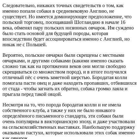
Следовательно, никаких точных свидетельств о том, как
именно попали собаки в средневековую Англию, не
существует. Но имеется доминирующее предположение, что
польский торговец, посещавший Шотландию в начале 16
века, обменял пару польских низинных овчарок. Им суждено
было стать основой для будущей породы, которая
впоследствии будет ассоциироваться именно с Англией, но
никак не с Польшей.
Вероятно, польские овчарки были скрещены с местными
овчарками, и другими собаками (какими именно сказать
сложно так как на протяжении веков они могли свободно
скрещиваться со множеством пород), и в итоге получился
отличный пёс с очень заметной шерстью. Бородатая колли
помогала пасти овец и даже находить пропавших, отбившихся
от стада - чтобы загнать их обратно, собака громко лаяла и
прыгала перед такой овцой.
Несмотря на то, что порода бородатая колли и не имела
собственного клуба, а также у них не было никакого
определённого письменного стандарта, эти собаки были
очень популярны в викторианскую эпоху, и даже участвовали
на сельскохозяйственных выставках. Наибольшую поддержку
оказывали пастухи, которые использовали этих собак именно
как овчарок.