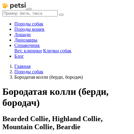
Породы собак
Породы кошек
Лошади
Динозавры
Справочник
Вет. клиники
Клички собак
Блог
Главная
Породы собак
Бородатая колли (берди, бородач)
Бородатая колли (берди,
бородач)
Bearded Collie, Highland Collie,
Mountain Collie, Beardie