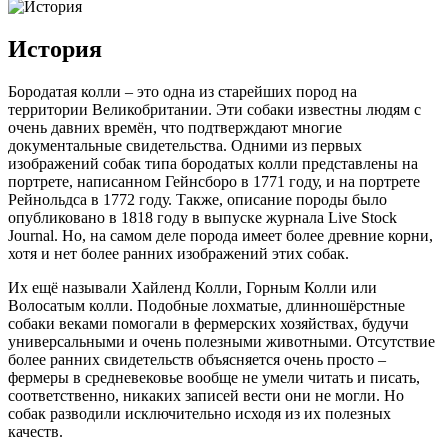
История
Бородатая колли – это одна из старейших пород на
территории Великобритании. Эти собаки известны людям с
очень давних времён, что подтверждают многие
документальные свидетельства. Одними из первых
изображений собак типа бородатых колли представлены на
портрете, написанном Гейнсборо в 1771 году, и на портрете
Рейнольдса в 1772 году. Также, описание породы было
опубликовано в 1818 году в выпуске журнала Live Stock
Journal. Но, на самом деле порода имеет более древние корни,
хотя и нет более ранних изображений этих собак.
Их ещё называли Хайленд Колли, Горным Колли или
Волосатым колли. Подобные лохматые, длинношёрстные
собаки веками помогали в фермерских хозяйствах, будучи
универсальными и очень полезными животными. Отсутствие
более ранних свидетельств объясняется очень просто –
фермеры в средневековье вообще не умели читать и писать,
соответственно, никаких записей вести они не могли. Но
собак разводили исключительно исходя из их полезных
качеств.