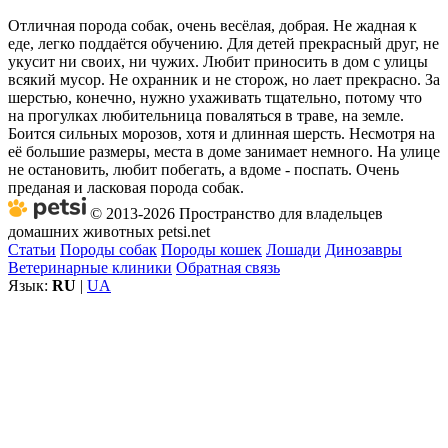
Отличная порода собак, очень весёлая, добрая. Не жадная к
еде, легко поддаётся обучению. Для детей прекрасный друг, не
укусит ни своих, ни чужих. Любит приносить в дом с улицы
всякий мусор. Не охранник и не сторож, но лает прекрасно. За
шерстью, конечно, нужно ухаживать тщательно, потому что
на прогулках любительница поваляться в траве, на земле.
Боится сильных морозов, хотя и длинная шерсть. Несмотря на
её большие размеры, места в доме занимает немного. На улице
не остановить, любит побегать, а вдоме - поспать. Очень
преданая и ласковая порода собак.
© 2013-2026 Пространство для владельцев
домашних животных petsi.net
Статьи
Породы собак
Породы кошек
Лошади
Динозавры
Ветеринарные клиники
Обратная связь
Язык:
RU
|
UA