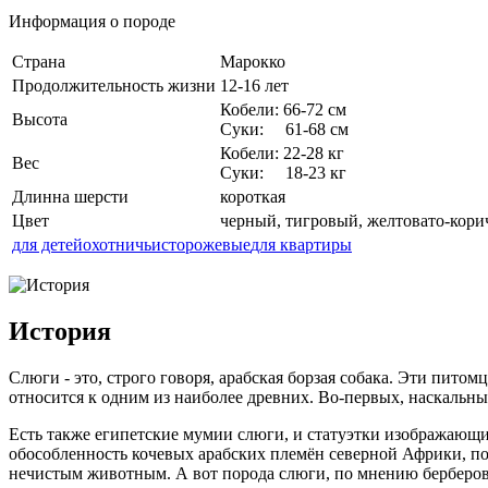
Информация о породе
Страна
Марокко
Продолжительность жизни
12-16 лет
Кобели: 66-72 см
Высота
Суки: 61-68 см
Кобели: 22-28 кг
Вес
Суки: 18-23 кг
Длинна шерсти
короткая
Цвет
черный, тигровый, желтовато-кор
для детей
охотничьи
сторожевые
для квартиры
История
Слюги - это, строго говоря, арабская борзая собака. Эти пито
относится к одним из наиболее древних. Во-первых, наскальные
Есть также египетские мумии слюги, и статуэтки изображающие 
обособленность кочевых арабских племён северной Африки, поз
нечистым животным. А вот порода слюги, по мнению берберов, 