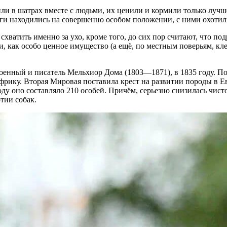
или в шатрах вместе с людьми, их ценили и кормили только лу
ги находились на совершенно особом положении, с ними охотил
 схватить именно за ухо, кроме того, до сих пор считают, что п
ли, как особо ценное имущество (а ещё, по местным поверьям, к
нный и писатель Мельхиор Дома (1803—1871), в 1835 году. Посл
ку. Вторая Мировая поставила крест на развитии породы в Евро
оду оно составляло 210 особей. Причём, серьезно снизилась чист
тии собак.