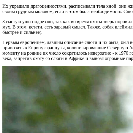
Их украшали драгоценностями, расписывали тела хной, они ж
своим грудным молоком, если в этом была необходимость. Слю
Зачастую уши подрезали, так как во время охоты зверь норовил
мух. В этом, кстати, есть здравый смысл. Также, собак клейми
быстрее и сильнее).
Первым европейцем, давшим описание слюги и их быта, был вое
привозить в Европу французы, колонизировавшие Северную Афри
моменту на родине их число сократилось невероятно - к 1970 г
века, запретив охоту со слюги в Африке и вывозя огромные пар