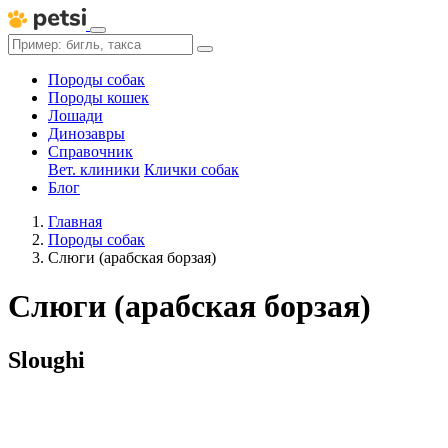
Породы собак
Породы кошек
Лошади
Динозавры
Справочник
Вет. клиники
Клички собак
Блог
Главная
Породы собак
Слюги (арабская борзая)
Слюги (арабская борзая)
Sloughi