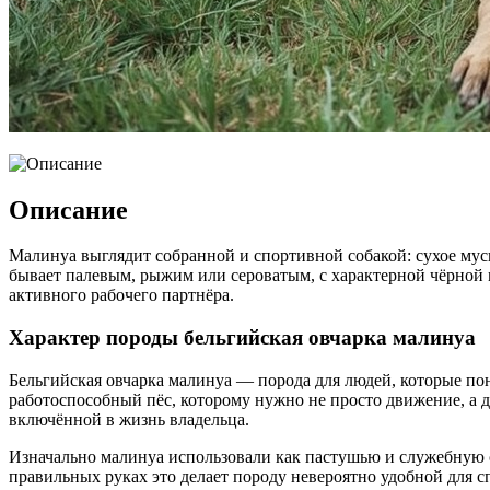
Описание
Малинуа выглядит собранной и спортивной собакой: сухое муску
бывает палевым, рыжим или сероватым, с характерной чёрной м
активного рабочего партнёра.
Характер породы бельгийская овчарка малинуа
Бельгийская овчарка малинуа — порода для людей, которые пон
работоспособный пёс, которому нужно не просто движение, а де
включённой в жизнь владельца.
Изначально малинуа использовали как пастушью и служебную со
правильных руках это делает породу невероятно удобной для сп