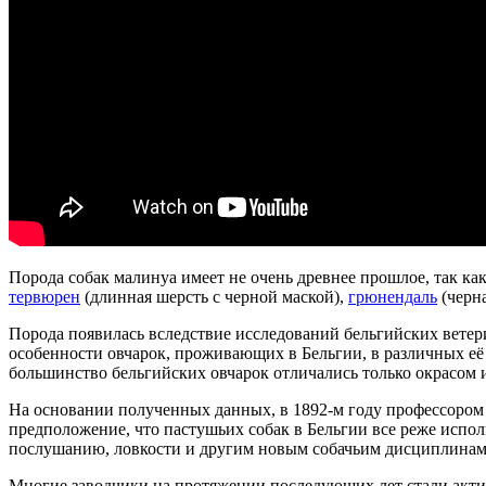
Порода собак малинуа имеет не очень древнее прошлое, так как
тервюрен
(длинная шерсть с черной маской),
грюнендаль
(черн
Порода появилась вследствие исследований бельгийских ветер
особенности овчарок, проживающих в Бельгии, в различных её
большинство бельгийских овчарок отличались только окрасом 
На основании полученных данных, в 1892-м году профессором 
предположение, что пастушьих собак в Бельгии все реже испол
послушанию, ловкости и другим новым собачьим дисциплинам,
Многие заводчики на протяжении последующих лет стали актив