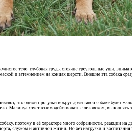
листое тело, глубокая грудь, стоячие треугольные уши, внимате
аской и затемнением на концах шерсти. Внешне эта собака сраз
имают, что одной прогулки вокруг дома такой собаке будет мал
ло. Малинуа хочет взаимодействовать с человеком, выполнять зад
баку, поэтому в её характере много собранности, реакции на д
орта, службы и активной жизни. Но без нагрузки и воспитания те