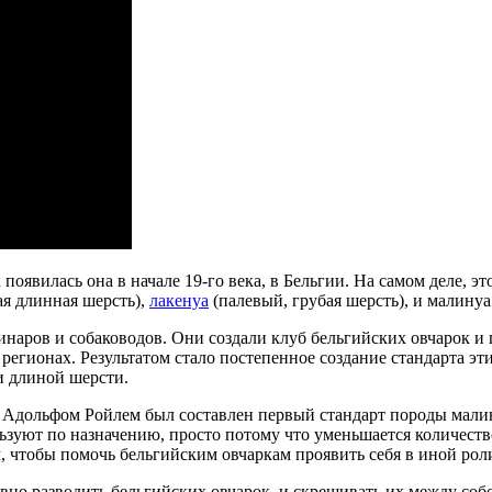
 появилась она в начале 19-го века, в Бельгии. На самом деле, э
ая длинная шерсть),
лакенуа
(палевый, грубая шерсть), и малинуа
инаров и собаководов. Они создали клуб бельгийских овчарок и
 регионах. Результатом стало постепенное создание стандарта 
и длиной шерсти.
Адольфом Ройлем был составлен первый стандарт породы малину
ьзуют по назначению, просто потому что уменьшается количеств
 чтобы помочь бельгийским овчаркам проявить себя в иной рол
но разводить бельгийских овчарок, и скрещивать их между соб