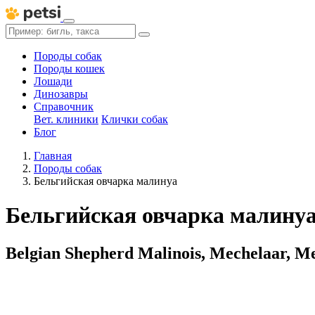
Породы собак
Породы кошек
Лошади
Динозавры
Справочник
Вет. клиники
Клички собак
Блог
Главная
Породы собак
Бельгийская овчарка малинуа
Бельгийская овчарка малину
Belgian Shepherd Malinois, Mechelaar, Me