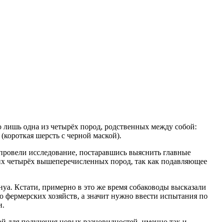
то лишь одна из четырёх пород, родственных между собой:
 (короткая шерсть с черной маской).
 провели исследование, постаравшись выяснить главные
этих четырёх вышеперечисленных пород, так как подавляющее
а. Кстати, примерно в это же время собаководы высказали
о фермерских хозяйств, а значит нужно ввести испытания по
и.
ой для получения новых разновидностей, именно так и