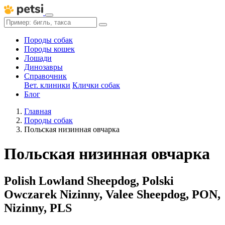
Породы собак
Породы кошек
Лошади
Динозавры
Справочник
Вет. клиники
Клички собак
Блог
Главная
Породы собак
Польская низинная овчарка
Польская низинная овчарка
Polish Lowland Sheepdog, Polski
Owczarek Nizinny, Valee Sheepdog, PON,
Nizinny, PLS