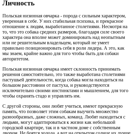
Личность
Польская низинная овчарка - порода с сильным характером,
уверенная в себе. У них стабильная психика, и прекрасное
отношение к людям, выработанное столетиями. Несмотря на
то, что это собака средних размеров, благодаря силе своего
характера она вполне может доминировать над неопытным
или не решительным владельцем, который не умеет
правильно позиционировать себя в роли лидера. А это, как
мы знаем, крайне важно для того чтобы быть для собаки
авторитетом.
Польская низинная овчарка имеет склонность принимать
решения самостоятельно, это также выработана столетиями
пастушьей деятельности, когда собака могла находиться на
большом расстоянии от пастуха, и руководствуются
исключительно своими инстинктами и мышлением, для того
чтобы охранять стадо и управлять им.
С другой стороны, они любят учиться, имеют прекрасную
память, что позволяет этим собакам выучить множество
разнообразных, даже сложных, команд. Любят находиться с
людьми, могут адаптироваться к жизни как небольшой
городской квартире, так и в частном доме с собственным
двором. Не боятся холода, а вот на открытом солнце их лучше