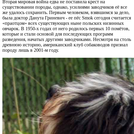
Вторая мировая война едва не поставила крест на
существовании породы, однако, усилиями заводчиков её все
же удалось сохранить. Первым человеком, взявшимся за дело,
была доктор Данута Гриневич - ее пёс Smok сегодня считается
«праотцом» всех существующих ныне польских низинных
овчарок. В 1950-х годах от него родилось первых 10 помётов,
которые и стали основой для последующих программ
разведения, начатых другими заводчиками. Несмотря на столь
древнюю историю, американский клуб собаководов признал
породу лишь в 2001-м году.