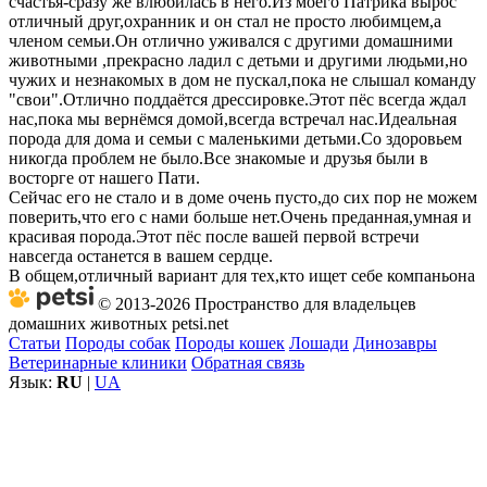
счастья-сразу же влюбилась в него.Из моего Патрика вырос
отличный друг,охранник и он стал не просто любимцем,а
членом семьи.Он отлично уживался с другими домашними
животными ,прекрасно ладил с детьми и другими людьми,но
чужих и незнакомых в дом не пускал,пока не слышал команду
"свои".Отлично поддаётся дрессировке.Этот пёс всегда ждал
нас,пока мы вернёмся домой,всегда встречал нас.Идеальная
порода для дома и семьи с маленькими детьми.Со здоровьем
никогда проблем не было.Все знакомые и друзья были в
восторге от нашего Пати.
Сейчас его не стало и в доме очень пусто,до сих пор не можем
поверить,что его с нами больше нет.Очень преданная,умная и
красивая порода.Этот пёс после вашей первой встречи
навсегда останется в вашем сердце.
В общем,отличный вариант для тех,кто ищет себе компаньона
© 2013-2026 Пространство для владельцев
домашних животных petsi.net
Статьи
Породы собак
Породы кошек
Лошади
Динозавры
Ветеринарные клиники
Обратная связь
Язык:
RU
|
UA