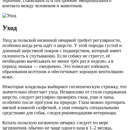
терпение, стабильность и построение эмоционального
контакта между человеком и животным.
Уход
Уход за польской низинной овчаркой требует регулярности,
особенно когда речь идёт о шерсти. У этой породы густой и
длинный шерстяной покров с подшерстком, который имеет
склонность к спутыванию. Если собаку не стригут, её
необходимо вычёсывать не менее трёх раз в неделю, а в
период линьки — ежедневно. Это помогает избежать
образования колтунов и обеспечивает хорошую вентиляцию
кожи.
Некоторые владельцы выбирают гигиеническую стрижку, что
значительно облегчает уход. Независимо от стиля содержания
шерсти, следует регулярно проверять глаза, уши и лапы,
особенно после прогулок на природе. Глаза можно протирать
мягкой влажной салфеткой, а уши очищать специальными
средствами для собак, следуя рекомендациям ветеринара.
Купать польскую низинную овчарку следует по мере
загрязнения, обычно не чаще одного раза в 1–2 месяца,