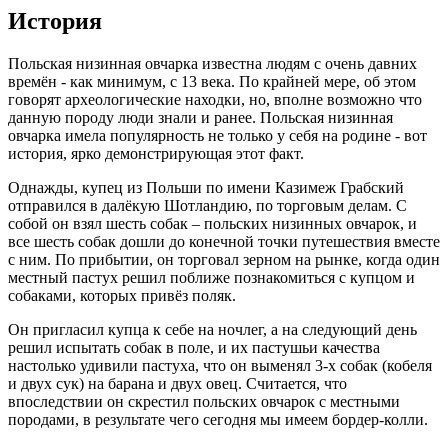
История
Польская низинная овчарка известна людям с очень давних
времён - как минимум, с 13 века. По крайней мере, об этом
говорят археологические находки, но, вполне возможно что
данную породу люди знали и ранее. Польская низинная
овчарка имела популярность не только у себя на родине - вот
история, ярко демонстрирующая этот факт.
Однажды, купец из Польши по имени Казимеж Грабский
отправился в далёкую Шотландию, по торговым делам. С
собой он взял шесть собак – польских низинных овчарок, и
все шесть собак дошли до конечной точки путешествия вместе
с ним. По прибытии, он торговал зерном на рынке, когда один
местный пастух решил поближе познакомиться с купцом и
собаками, которых привёз поляк.
Он пригласил купца к себе на ночлег, а на следующий день
решил испытать собак в поле, и их пастушьи качества
настолько удивили пастуха, что он выменял 3-х собак (кобеля
и двух сук) на барана и двух овец. Считается, что
впоследствии он скрестил польских овчарок с местными
породами, в результате чего сегодня мы имеем бордер-колли.