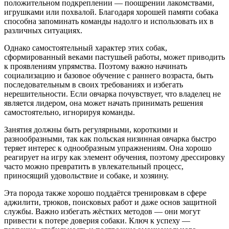
положительном подкреплении — поощрении лакомствами,
игрушками или похвалой. Благодаря хорошей памяти собака
способна запоминать команды надолго и использовать их в
различных ситуациях.
Однако самостоятельный характер этих собак,
сформированный веками пастушьей работы, может приводить
к проявлениям упрямства. Поэтому важно начинать
социализацию и базовое обучение с раннего возраста, быть
последовательным в своих требованиях и избегать
нерешительности. Если овчарка почувствует, что владелец не
является лидером, она может начать принимать решения
самостоятельно, игнорируя команды.
Занятия должны быть регулярными, короткими и
разнообразными, так как польская низинная овчарка быстро
теряет интерес к однообразным упражнениям. Она хорошо
реагирует на игру как элемент обучения, поэтому дрессировку
часто можно превратить в увлекательный процесс,
приносящий удовольствие и собаке, и хозяину.
Эта порода также хорошо поддаётся тренировкам в сфере
аджилити, трюков, поисковых работ и даже основ защитной
службы. Важно избегать жёстких методов — они могут
привести к потере доверия собаки. Ключ к успеху —