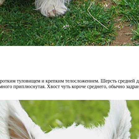
отким туловищем и крепким телосложением. Шерсть средней дли
много приплюснутая. Хвост чуть короче среднего, обычно задр