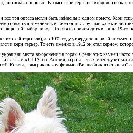
 но тогда - напротив. В класс скай терьеров входили собаки, ко
и все три окраса могли быть найдены в одном помете. Керн терь
но область применения, в сочетании с другими характеристиками 
ее широкий выбор пород. Это стало происходить в конце 19-го на
класс скай терьеров), а в 1992 году утвердили первый письменн
ился и керн-терьер. То есть именно в 1912 он стал керном, котор
украшали места захоронения в горах. Среди этих камней часто 
ый факт - и в США, и в Англии, керн и вест-хайленд-уайт могли
язей. Кстати, в американском фильме «Волшебник из страны Оз» 