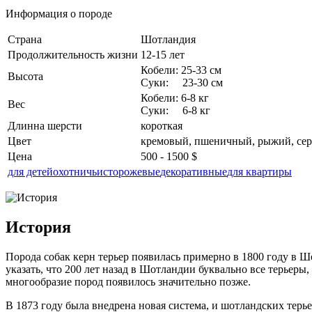
Информация о породе
Страна
Шотландия
Продолжительность жизни
12-15 лет
Кобели: 25-33 см
Высота
Суки: 23-30 см
Кобели: 6-8 кг
Вес
Суки: 6-8 кг
Длинна шерсти
короткая
Цвет
кремовый, пшеничный, рыжий, сер
Цена
500 - 1500 $
для детей
охотничьи
сторожевые
декоративные
для квартиры
История
Порода собак керн терьер появилась примерно в 1800 году в Ш
указать, что 200 лет назад в Шотландии буквально все терьеры
многообразие пород появилось значительно позже.
В 1873 году была внедрена новая система, и шотландских терь