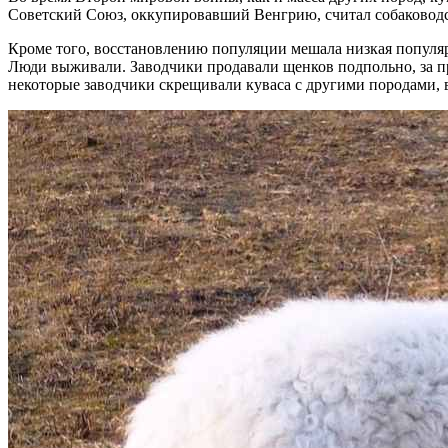
Советский Союз, оккупировавший Венгрию, считал собаководст
Кроме того, восстановлению популяции мешала низкая популяр
Люди выживали. Заводчики продавали щенков подпольно, за прод
некоторые заводчики скрещивали куваса с другими породами, 