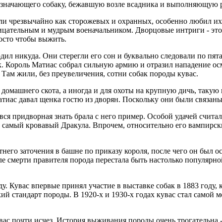
бозначающего собаку, бежавшую возле всадника и выполняющую 
или чрезвычайно как сторожевых и охранных, особенно любил их
ницательным и мудрым военачальником. Дворцовые интриги - это
осто чтобы выжить.
ходил никуда. Они стерегли его сон и буквально следовали по пя
ак. Король Матиас собрал сильную армию и отразил нападение о
Там жили, без преувеличения, сотни собак породы кувас.
омашнего скота, а иногда и для охоты на крупную дичь, такую к
тиас давал щенка гостю из дворян. Поскольку они были связаны
ся придворная знать брала с него пример. Особой удачей считало
от самый кровавый Дракула. Впрочем, относительно его вампирск
его заточения в башне по приказу короля, после чего он был ос
е смерти правителя порода перестала быть настолько популярно
ду. Кувас впервые принял участие в выставке собак в 1883 году,
ий стандарт породы. В 1920-х и 1930-х годах кувас стал самой 
вас почти исчез. История выживания породы очень трогательна -