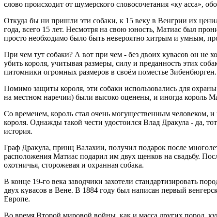
слово происходит от шумерского словосочетания «ку асса», о
Откуда бы ни пришли эти собаки, к 15 веку в Венгрии их цен
года, всего 15 лет. Несмотря на свою юность, Матиас был про
просто необходимо было быть невероятно хитрым и умным, пр
При чем тут собаки? А вот при чем - без двоих кувасов он не 
убить короля, учитывая размеры, силу и преданность этих соб
питомники огромных размеров в своём поместье Зибенбюрген. 
Помимо защиты короля, эти собаки использовались для охраны д
на местном наречии) были высоко оценены, и иногда король Ма
Со временем, король стал очень могущественным человеком, и в
короля. Однажды такой чести удостоился Влад Дракула - да, т
история.
Граф Дракула, принц Валахии, получил подарок после многолетн
расположения Матиас подарил им двух щенков на свадьбу. Посл
охотничья, сторожевая и охранная собака.
В конце 19-го века заводчики захотели стандартизировать поро
двух кувасов в Вене. В 1884 году был написан первый венгерск
Европе.
Во время Второй мировой войны, как и масса других пород, ку