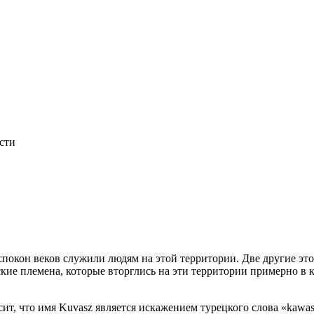
сти
испокон веков служили людям на этой территории. Две другие эт
ские племена, которые вторглись на эти территории примерно в 
т, что имя Kuvasz является искажением турецкого слова «kawasz»