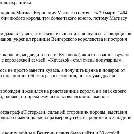
роль охранника.
 король Матиас. Коронация Матиаса состоялась 29 марта 1464
 бич любого короля, тем более такого юного, потому Матиасу
там даже в туалет, что значительно снижало шансы заговорщиков
сманов, укрепил границы Венгерского королевства и построил
ак олени, медведи и волки. Кувашок (так их название звучало
 с королевской семьей, «Kuvaszok» стал очень популярным.
сь не просто завести куваса, а получить щенка в подарок от
их наклонностей есть разные мнения, но это уже другая
вобождён и женился на родственнице короля, а в знак своего
й, однако, по-прежнему использовалась многими как
 когда граф д'Эстерхази, сильный сторонник породы, выставил
модной собакой больших размеров у себя на родине и в Западной
 к концу войны в Венгрии нельзя было найти и 30 особей.