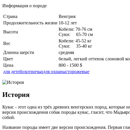
Информация о породе
Страна
Венгрия
Продолжительность жизни
10-12 лет
Кобели: 70-76 см
Высота
Суки: 65-70 см
Кобели: 45-52 кг
Вес
Суки: 35-40 кг
Длинна шерсти
средняя
Цвет
белый, легкий оттенок слоновой ко
Цена
800 - 1500 $
для детей
охотничьи
для охраны
сторожевые
История
Кувас - этот одна из трёх древних венгерских пород, которые 
версия происхождения собак породы кувас, гласит, что Мадьяр
собой.
Название породы имеет две версии происхождения. Первая гласи