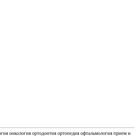
огия
онкология
ортодонтия
ортопедия
офтальмология
прием и