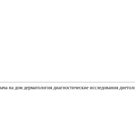
рача на дом
дерматология
диагностические исследования
диетол