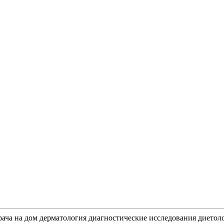
рача на дом
дерматология
диагностические исследования
диетол