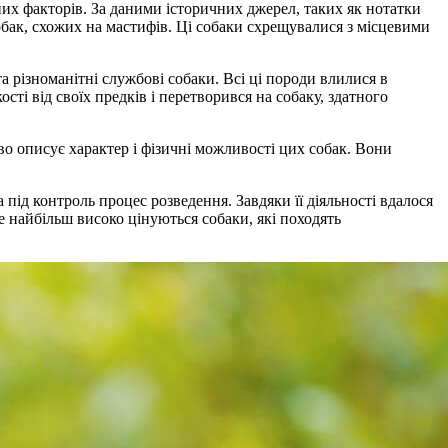
них факторів. За даними історичних джерел, таких як нотатки
бак, схожих на мастифів. Ці собаки схрещувалися з місцевими
а різноманітні службові собаки. Всі ці породи влилися в
ті від своїх предків і перетворився на собаку, здатного
ово описує характер і фізичні можливості цих собак. Вони
 під контроль процес розведення. Завдяки її діяльності вдалося
те найбільш високо цінуються собаки, які походять