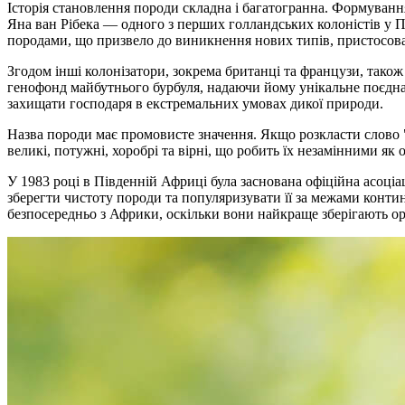
Історія становлення породи складна і багатогранна. Формуванн
Яна ван Рібека — одного з перших голландських колоністів у 
породами, що призвело до виникнення нових типів, пристосов
Згодом інші колонізатори, зокрема британці та французи, також 
генофонд майбутнього бурбуля, надаючи йому унікальне поєднання
захищати господаря в екстремальних умовах дикої природи.
Назва породи має промовисте значення. Якщо розкласти слово "b
великі, потужні, хоробрі та вірні, що робить їх незамінними як
У 1983 році в Південній Африці була заснована офіційна асоціац
зберегти чистоту породи та популяризувати її за межами контине
безпосередньо з Африки, оскільки вони найкраще зберігають ори