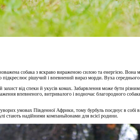
оважена собака з яскраво вираженою силою та енергією. Вона ма
ідкреслює рішучий і впевнений вираз морди. Вуха середнього роз
й захист від спеки й укусів комах. Забарвлення може бути різним
аження впевненого, витривалого і водночас благородного собаки,
 суворих умовах Південної Африки, тому бурбуль поєднує в собі 
улі стають надійними компаньйонами для всієї родини.