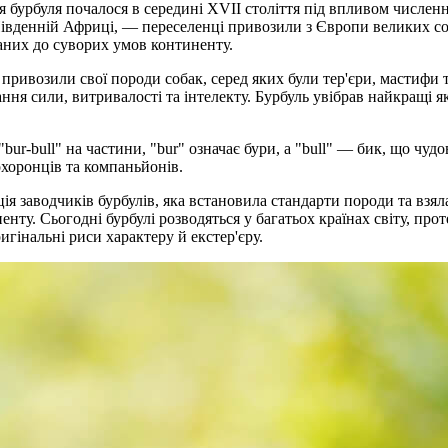
я бурбуля почалося в середині XVII століття під впливом числен
Південній Африці, — переселенці привозили з Європи великих со
аних до суворих умов континенту.
привозили свої породи собак, серед яких були тер'єри, мастифи т
 сили, витривалості та інтелекту. Бурбуль увібрав найкращі якос
ur-bull" на частини, "bur" означає бури, а "bull" — бик, що чуд
 охоронців та компаньйонів.
ія заводчиків бурбулів, яка встановила стандарти породи та взяла
нту. Сьогодні бурбулі розводяться у багатьох країнах світу, про
гінальні риси характеру й екстер'єру.