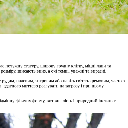
є потужну статуру, широку грудну клітку, міцні лапи та
міру, звисають вниз, а очі темні, уважні та виразні.
: рудим, палевим, тигровим або навіть світло-кремовим, часто з
 здатного миттєво реагувати на загрозу і при цьому
відмінну фізичну форму, витривалість і природний інстинкт