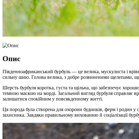
Опис
Південноафриканський бурбуль — це велика, мускулиста і врівн
сильну шию. Голова велика, з добре розвиненими щелепами, що п
Шерсть бурбуля коротка, густа та щільна, що забезпечує хороши
темною маскою на морді. Загальний вигляд бурбуля справляє вр
залишатися спокійним у повсякденному житті.
Ця порода була створена для охорони будинків, ферм і родин у
захисника. Завдяки правильному вихованню й соціалізації бурб