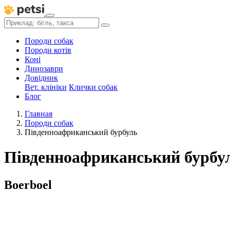
Породи собак
Породи котів
Коні
Динозаври
Довідник
Вет. клініки
Клички собак
Блог
Главная
Породи собак
Південноафриканський бурбуль
Південноафриканський бурбу
Boerboel