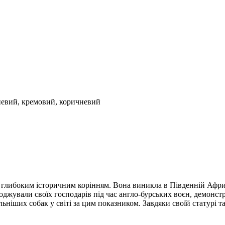
невий, кремовий, коричневий
глибоким історичним корінням. Вона виникла в Південній Африц
оджували своїх господарів під час англо-бурських воєн, демонстр
льніших собак у світі за цим показником. Завдяки своїй статурі 