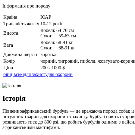
Інформація про породу
Країна
ЮАР
Тривалість життя
10-12 років
Кобелі: 64-70 см
Висота
Суки: 59-65 см
Кобелі: 68-91 кг
Вага
Суки: 68-91 кг
Довжина шерсті
коротка
Колір
чорний, тигровий, пиболд, жовтувато-корич
Ціна
200 - 1000 $
бійцівські
для захисту
для охорони
Історія
Південноафриканський бурбуль — це вражаюча порода собак із 
потужних тварин для охорони та захисту. Бурбулі навіть супров
розвивають тиск до 800 psi, що робить бурбулів одними з найси
африканськими мастифами.