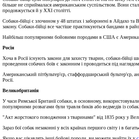
більше не сприймалася американським суспільством. Вони стали
продовжується й у XXI столітті.
Собаки-бійці є злочином у 48 штатах і заборонені в Айдахо та 
закону. Собаки-бійці все частіше практикуються бандами в район
Найбільш популярними бойовими породами в США є Американсь
Росія
Хоча в Росії існують закони для захисту тварин, собаки-бійці 
проведення собачих боїв є законним і проводиться під наглядом 
Американський пітбультер'єр, стаффордширський бультер'єр, ан
Росії.
Великобританія
У часи Римської Британії собаки, в основному, використовувалис
популярними розвагами були травля биків або ведмедів із соба
"Акт жорстокого поводження з тваринами" від 1835 року у Вели
Зараз бої собак незаконні у всіх країнах першого світу і в багат
Якщо вас цікавлять інші бойові породи, ви можете знайти їх у
с