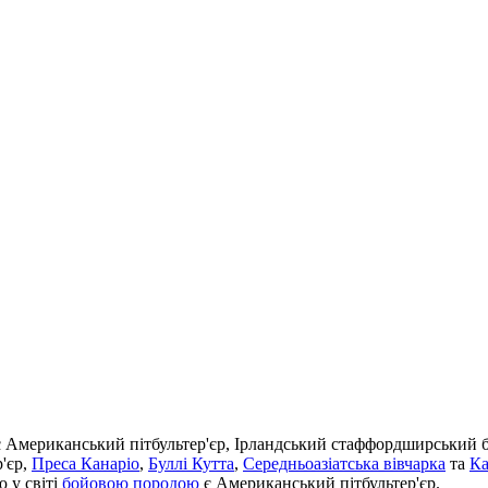
є Американський пітбультер'єр, Ірландський стаффордширський б
'єр,
Преса Канаріо
,
Буллі Кутта
,
Середньоазіатська вівчарка
та
Ка
 у світі
бойовою породою
є Американський пітбультер'єр.