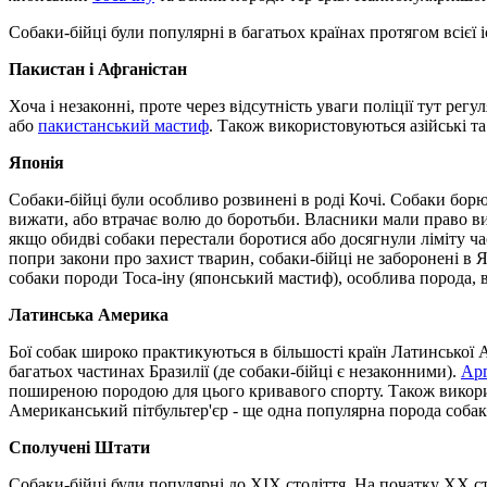
Собаки-бійці були популярні в багатьох країнах протягом всієї і
Пакистан і Афганістан
Хоча і незаконні, проте через відсутність уваги поліції тут р
або
пакистанський мастиф
. Також використовуються азійські та
Японія
Собаки-бійці були особливо розвинені в роді Кочі. Собаки борю
вижати, або втрачає волю до боротьби. Власники мали право ви
якщо обидві собаки перестали боротися або досягнули ліміту ча
попри закони про захист тварин, собаки-бійці не заборонені в Яп
собаки породи Тоса-іну (японський мастиф), особлива порода, в
Латинська Америка
Бої собак широко практикуються в більшості країн Латинської 
багатьох частинах Бразилії (де собаки-бійці є незаконними).
Арг
поширеною породою для цього кривавого спорту. Також викор
Американський пітбультер'єр - ще одна популярна порода собак,
Сполучені Штати
Собаки-бійці були популярні до XIX століття. На початку XX ст