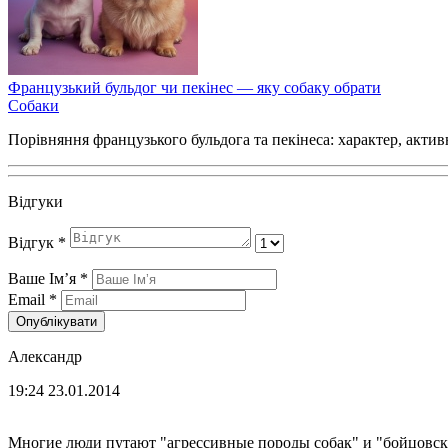
Французький бульдог чи пекінес — яку собаку обрати
Собаки
Порівняння французького бульдога та пекінеса: характер, активн
Відгуки
Відгук
*
Ваше Імʼя
*
Email
*
Опублікувати
Александр
19:24 23.01.2014
Многие люди путают "агрессивные породы собак" и "бойцовские