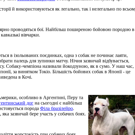
сторії й використовуються як легально, так і нелегально по всьому
егулярно проводяться бої. Найбільш поширеною бойовою породою в 
 кавказькі вівчарки.
ться в ізольованих поєдинках, одна з собак не починає лаяти,
брати палець для зупинки матчу. Нічия зазвичай відбувається,
су. Собаку-чемпіона називали йокодзуною, як в сумо. У наш час,
онії, за винятком Токіо. Більшість бойових собак в Японії - це
иведена в Кочі.
Америки, особливо в Аргентині, Перу та
ентинський дог
на сьогодні є найбільш
истовується порода
Філа бразілейро
.
 яка зазвичай бере участь у собачих боях.
оліття жорстокість при собачих боях