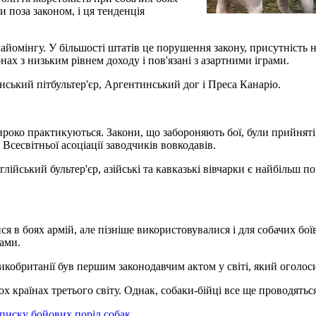
 поза законом, і ця тенденція
Вайомінгу. У більшості штатів це порушення закону, присутність
ах з низьким рівнем доходу і пов'язані з азартними іграми.
кий пітбультер'єр, Аргентинський дог і Преса Канаріо.
широко практикуються. Закони, що забороняють бої, були прийняті
Всесвітньої асоціації заводчиків вовкодавів.
глійський бультер'єр, азійські та кавказькі вівчарки є найбільш
я в боях армій, але пізніше використовувалися і для собачих боїв
ками.
кобританії був першим законодавчим актом у світі, який оголос
ьох країнах третього світу. Однак, собаки-бійці все ще проводятьс
писку бойових порід собак