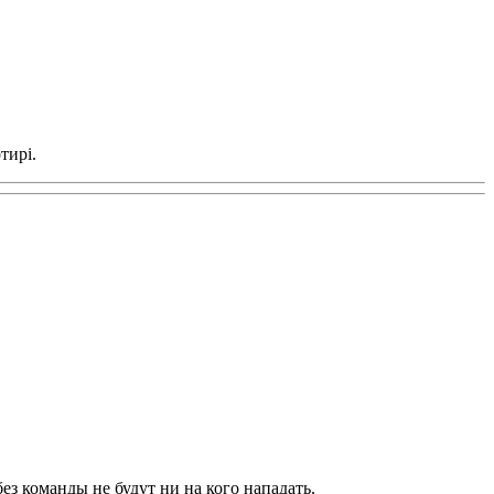
тирі.
з команды не будут ни на кого нападать.