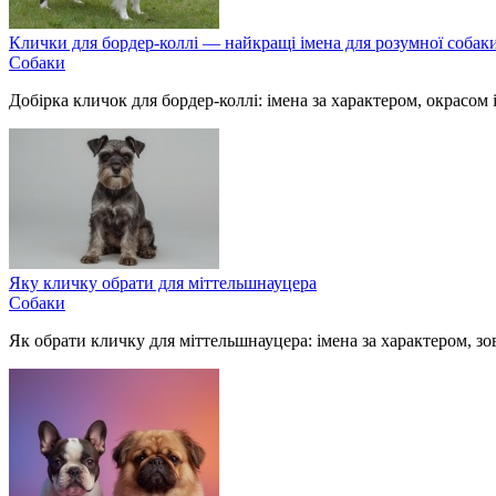
Клички для бордер-коллі — найкращі імена для розумної собак
Собаки
Добірка кличок для бордер-коллі: імена за характером, окрасом 
Яку кличку обрати для міттельшнауцера
Собаки
Як обрати кличку для міттельшнауцера: імена за характером, зо