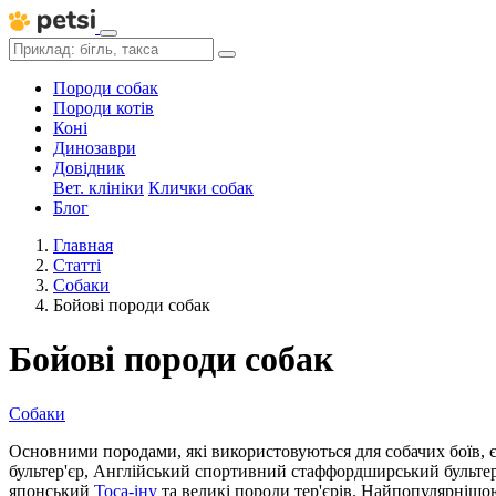
Породи собак
Породи котів
Коні
Динозаври
Довідник
Вет. клініки
Клички собак
Блог
Главная
Статті
Собаки
Бойові породи собак
Бойові породи собак
Собаки
Основними породами, які використовуються для собачих боїв, 
бультер'єр, Англійський спортивний стаффордширський бультер
японський
Тоса-іну
та великі породи тер'єрів. Найпопулярнішою