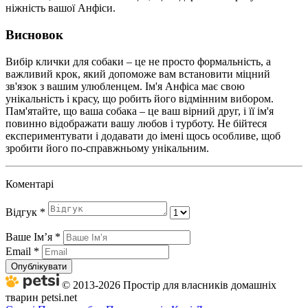
ніжність вашої Анфіси.
Висновок
Вибір клички для собаки – це не просто формальність, а
важливий крок, який допоможе вам встановити міцний
зв'язок з вашим улюбленцем. Ім'я Анфіса має свою
унікальність і красу, що робить його відмінним вибором.
Пам'ятайте, що ваша собака – це ваш вірний друг, і її ім'я
повинно відображати вашу любов і турботу. Не бійтеся
експериментувати і додавати до імені щось особливе, щоб
зробити його по-справжньому унікальним.
Коментарі
Відгук
*
Ваше Імʼя
*
Email
*
Опублікувати
© 2013-2026 Простір для власників домашніх
тварин petsi.net