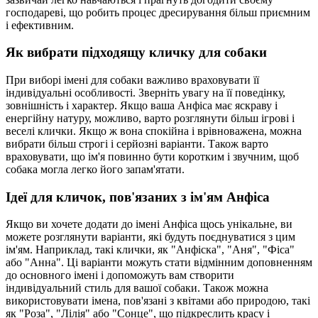
господареві, що робить процес дресирування більш приємним
і ефективним.
Як вибрати підходящу кличку для собаки
При виборі імені для собаки важливо враховувати її
індивідуальні особливості. Зверніть увагу на її поведінку,
зовнішність і характер. Якщо ваша Анфіса має яскраву і
енергійну натуру, можливо, варто розглянути більш ігрові і
веселі клички. Якщо ж вона спокійна і врівноважена, можна
вибрати більш строгі і серйозні варіанти. Також варто
враховувати, що ім'я повинно бути коротким і звучним, щоб
собака могла легко його запам'ятати.
Ідеї для кличок, пов'язаних з ім'ям Анфіса
Якщо ви хочете додати до імені Анфіса щось унікальне, ви
можете розглянути варіанти, які будуть поєднуватися з цим
ім'ям. Наприклад, такі клички, як "Анфіска", "Аня", "Фіса"
або "Анна". Ці варіанти можуть стати відмінним доповненням
до основного імені і допоможуть вам створити
індивідуальний стиль для вашої собаки. Також можна
використовувати імена, пов'язані з квітами або природою, такі
як "Роза", "Лілія" або "Сонце", що підкреслить красу і