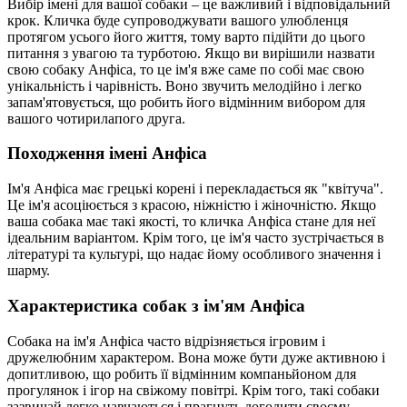
Вибір імені для вашої собаки – це важливий і відповідальний
крок. Кличка буде супроводжувати вашого улюбленця
протягом усього його життя, тому варто підійти до цього
питання з увагою та турботою. Якщо ви вирішили назвати
свою собаку Анфіса, то це ім'я вже саме по собі має свою
унікальність і чарівність. Воно звучить мелодійно і легко
запам'ятовується, що робить його відмінним вибором для
вашого чотирилапого друга.
Походження імені Анфіса
Ім'я Анфіса має грецькі корені і перекладається як "квітуча".
Це ім'я асоціюється з красою, ніжністю і жіночністю. Якщо
ваша собака має такі якості, то кличка Анфіса стане для неї
ідеальним варіантом. Крім того, це ім'я часто зустрічається в
літературі та культурі, що надає йому особливого значення і
шарму.
Характеристика собак з ім'ям Анфіса
Собака на ім'я Анфіса часто відрізняється ігровим і
дружелюбним характером. Вона може бути дуже активною і
допитливою, що робить її відмінним компаньйоном для
прогулянок і ігор на свіжому повітрі. Крім того, такі собаки
зазвичай легко навчаються і прагнуть догодити своєму