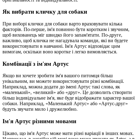
Як вибрати кличку для собаки
При виборі клички для собаки варто враховувати кілька
факторів. По-перше, ім'я повинно бути коротким і звучним,
щоб вихованець міг швидко його запам'ятати. По-друге,
важливо, щоб кличка не нагадувала команди, які ви будете
використовувати в навчанні. Ім'я Артус відповідає цим
вимогам, оскільки воно коротке і легко вимовляється.
Комбінації з ім'ям Артус
Якщо ви хочете зробити ім'я вашого питомця більш
унікальним, ви можете використовувати різні комбінації.
Наприклад, можна додати до імені Артус такі слова, як
«маленький», «великий» або «друг». Це дозволить створити
більш індивідуальне ім'я, яке буде відображати характер вашої
собаки. Наприклад, «Маленький Артус» або «Артус-друг»
будуть звучати мило і дружелюбно.
Ім'я Артус різними мовами
Цікаво, що ім'я Артус може мати різні варіації в інших мовах.
Наприклад, в англійській мові воно може звучати як Artus, а в