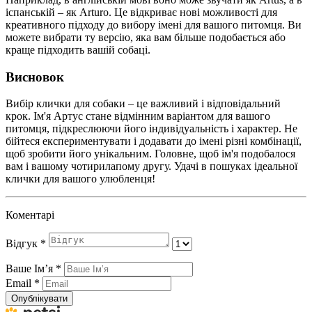
іспанській – як Arturo. Це відкриває нові можливості для
креативного підходу до вибору імені для вашого питомця. Ви
можете вибрати ту версію, яка вам більше подобається або
краще підходить вашій собаці.
Висновок
Вибір клички для собаки – це важливий і відповідальний
крок. Ім'я Артус стане відмінним варіантом для вашого
питомця, підкреслюючи його індивідуальність і характер. Не
бійтеся експериментувати і додавати до імені різні комбінації,
щоб зробити його унікальним. Головне, щоб ім'я подобалося
вам і вашому чотирилапому другу. Удачі в пошуках ідеальної
клички для вашого улюбленця!
Коментарі
Відгук
*
Ваше Імʼя
*
Email
*
Опублікувати