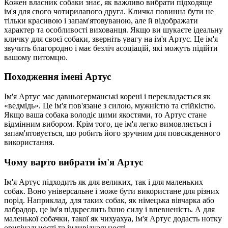
Кожен власник собаки знає, як важливо вибрати підходяще
ім'я для свого чотирилапого друга. Кличка повинна бути не
тільки красивою і запам'ятовуваною, але й відображати
характер та особливості вихованця. Якщо ви шукаєте ідеальну
кличку для своєї собаки, зверніть увагу на ім'я Артус. Це ім'я
звучить благородно і має безліч асоціацій, які можуть підійти
вашому питомцю.
Походження імені Артус
Ім'я Артус має давньогерманські корені і перекладається як
«ведмідь». Це ім'я пов'язане з силою, мужністю та стійкістю.
Якщо ваша собака володіє цими якостями, то Артус стане
відмінним вибором. Крім того, це ім'я легко вимовляється і
запам'ятовується, що робить його зручним для повсякденного
використання.
Чому варто вибрати ім'я Артус
Ім'я Артус підходить як для великих, так і для маленьких
собак. Воно універсальне і може бути використане для різних
порід. Наприклад, для таких собак, як німецька вівчарка або
лабрадор, це ім'я підкреслить їхню силу і впевненість. А для
маленької собачки, такої як чихуахуа, ім'я Артус додасть нотку
оригінальності та індивідуальності.