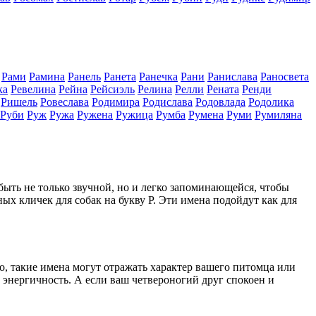
Рами
Рамина
Ранель
Ранета
Ранечка
Рани
Ранислава
Раносвета
ка
Ревелина
Рейна
Рейсиэль
Релина
Релли
Рената
Ренди
Ришель
Ровеслава
Родимира
Родислава
Родовлада
Родолика
Руби
Руж
Ружа
Ружена
Ружица
Румба
Румена
Руми
Румиляна
ыть не только звучной, но и легко запоминающейся, чтобы
ых кличек для собак на букву Р. Эти имена подойдут как для
о, такие имена могут отражать характер вашего питомца или
е энергичность. А если ваш четвероногий друг спокоен и