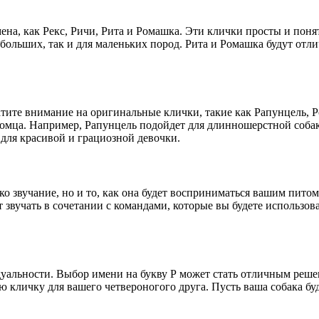
ена, как Рекс, Ричи, Рита и Ромашка. Эти клички просты и пон
я больших, так и для маленьких пород. Рита и Ромашка будут от
атите внимание на оригинальные клички, такие как Рапунцель, Р
мца. Например, Рапунцель подойдет для длинношерстной собаки
для красивой и грациозной девочки.
о звучание, но и то, как она будет восприниматься вашим питом
ет звучать в сочетании с командами, которые вы будете использов
идуальности. Выбор имени на букву Р может стать отличным реше
 кличку для вашего четвероногого друга. Пусть ваша собака буд