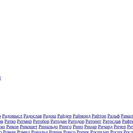
Я
р
Радомысл
Радослав
Радош
Райдер
Раймонд
Райтон
Ральф
Рамал
ав
Ратко
Ратмир
Ратобор
Ратодан
Ратодор
Ратонег
Ратослав
Рафт
ико
Рикон
Рикошет
Ринальдо
Ринго
Рино
Рицар
Ричард
Ричер
Ри
о
Роман
Ромид
Рональд
Ронни
Ронсо
Рорик
Росендар
Росич
Росл