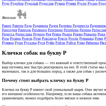
Рудо
Рудобор
Рудольф
Рудослав
Румир
Румян
Русен
Русин
Рэдд
Женские
Равен
Равена
Рада
Радамира
Радея
Радеяна
Радивеста
Радимирк
Рапсодия
Рариэль
Ратавица
Ратерина
Ратибора
Ратина
Ратисла
Ренесса
Ренислава
Речица
Рея
Реяна
Риана
Ривва
Ривьера
Рика
Роза
Розана
Розель
Рози
Роксанда
Рокси
Ролли
Ромашка
Роми
Румяна
Руни
Русалка
Руся
Руфи
Рэйли
Рэйси
Рэма
Рябинка
Ряс
Клички собак на букву Р
Выбор клички для собаки — это важный и ответственный проце
ваш питомец мог быстро реагировать на нее. В этой статье мы
маленьких, так и для больших пород, а также для собак с разл
Почему стоит выбрать кличку на букву Р
Клички на букву Р имеют свой уникальный шарм. Они звучат я
его внешние особенности. Например, если ваша собака активна
уравновешен, можно подобрать более мягкое и нежное имя.