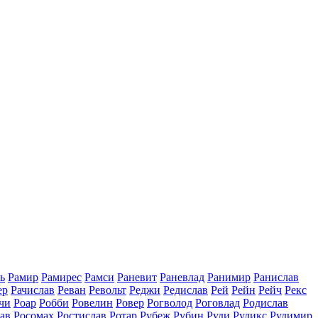
ь
Рамир
Рамирес
Рамси
Раневит
Раневлад
Ранимир
Ранислав
ер
Рачислав
Реван
Револьт
Реджи
Редислав
Рей
Рейн
Рейч
Рекс
чи
Роар
Робби
Ровелин
Ровер
Рогволод
Роговлад
Родислав
ав
Росомах
Ростислав
Ротар
Рубеж
Рубин
Руди
Рудикс
Рудимир