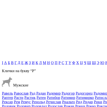
І
А
Б
В
Г
Д
Е
Ж
З
И
К
Л
М
Н
О
П
Р
С
Т
У
Ф
Х
Ц
Ч
Ш
Щ
Э
Ю
Клички на букву
“Р”
Мужские
Равель
Равослав
Рад
Радан
Радемир
Радогор
Радогорец
Радоми
Раптер
Расти
Растик
Ратен
Ратибор
Ратимир
Ратимирко
Ратисл
Рексар
Рем
Ремус
Ренольд
Речислав
Риальто
Рид
Ридар
Рики
Р
Родовик
Родовир
Родовлад
Родослав
Рожан
Рокки
Рокко
Рокси