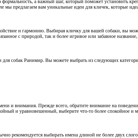
о формальность, а важный шаг, который поможет установить кр
деле мы предлагаем вам уникальные идеи для кличек, которые ид
ойствие и гармонию. Выбирая кличку для вашей собаки, вы мож
язанное с природой, так и более игривое или забавное название
и для собак Ранимир. Вы можете выбрать из следующих категори
ени и внимания. Прежде всего, обратите внимание на поведение
койный и уравновешенный, выберите что-то более спокойное и 
ычно рекомендуется выбирать имена длиной не более двух слог