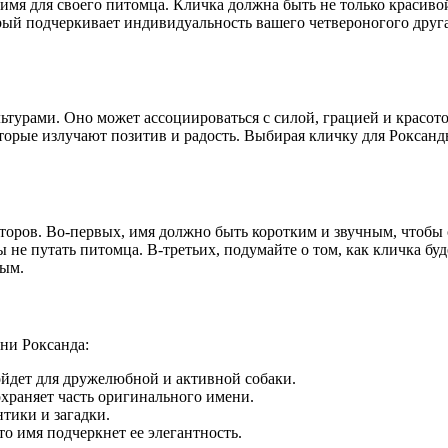
имя для своего питомца. Кличка должна быть не только красиво
рый подчеркивает индивидуальность вашего четвероногого друг
ьтурами. Оно может ассоциироваться с силой, грацией и красото
торые излучают позитив и радость. Выбирая кличку для Роксанд
оров. Во-первых, имя должно быть коротким и звучным, чтобы с
ы не путать питомца. В-третьих, подумайте о том, как кличка бу
лым.
ни Роксанда:
ойдет для дружелюбной и активной собаки.
храняет часть оригинального имени.
нтики и загадки.
о имя подчеркнет ее элегантность.