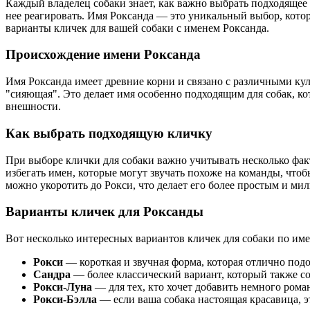
Каждый владелец собаки знает, как важно выбрать подходящее 
нее реагировать. Имя Роксанда — это уникальный выбор, кото
варианты кличек для вашей собаки с именем Роксанда.
Происхождение имени Роксанда
Имя Роксанда имеет древние корни и связано с различными кул
"сияющая". Это делает имя особенно подходящим для собак, ко
внешности.
Как выбрать подходящую кличку
При выборе клички для собаки важно учитывать несколько факт
избегать имен, которые могут звучать похоже на команды, чтоб
можно укоротить до Рокси, что делает его более простым и ми
Варианты кличек для Роксанды
Вот несколько интересных вариантов кличек для собаки по име
Рокси
— короткая и звучная форма, которая отлично под
Сандра
— более классический вариант, который также со
Рокси-Луна
— для тех, кто хочет добавить немного рома
Рокси-Бэлла
— если ваша собака настоящая красавица, эт