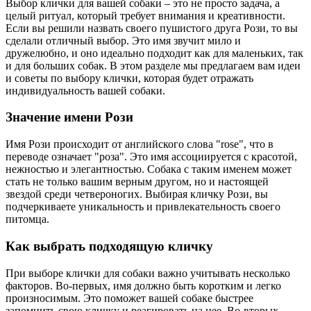
Выбор клички для вашей собаки – это не просто задача, а
целый ритуал, который требует внимания и креативности.
Если вы решили назвать своего пушистого друга Рози, то вы
сделали отличный выбор. Это имя звучит мило и
дружелюбно, и оно идеально подходит как для маленьких, так
и для больших собак. В этом разделе мы предлагаем вам идеи
и советы по выбору клички, которая будет отражать
индивидуальность вашей собаки.
Значение имени Рози
Имя Рози происходит от английского слова "rose", что в
переводе означает "роза". Это имя ассоциируется с красотой,
нежностью и элегантностью. Собака с таким именем может
стать не только вашим верным другом, но и настоящей
звездой среди четвероногих. Выбирая кличку Рози, вы
подчеркиваете уникальность и привлекательность своего
питомца.
Как выбрать подходящую кличку
При выборе клички для собаки важно учитывать несколько
факторов. Во-первых, имя должно быть коротким и легко
произносимым. Это поможет вашей собаке быстрее
запомнить свою кличку и реагировать на нее. Во-вторых,