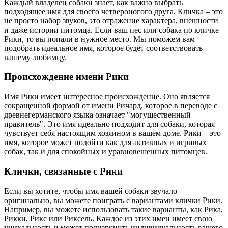
Каждый владелец собаки знает, как важно выбрать
подходящее имя для своего четвероногого друга. Кличка – это
не просто набор звуков, это отражение характера, внешности
и даже истории питомца. Если ваш пес или собака по кличке
Рики, то вы попали в нужное место. Мы поможем вам
подобрать идеальное имя, которое будет соответствовать
вашему любимцу.
Происхождение имени Рики
Имя Рики имеет интересное происхождение. Оно является
сокращенной формой от имени Ричард, которое в переводе с
древнегерманского языка означает "могущественный
правитель". Это имя идеально подходит для собаки, которая
чувствует себя настоящим хозяином в вашем доме. Рики – это
имя, которое может подойти как для активных и игривых
собак, так и для спокойных и уравновешенных питомцев.
Клички, связанные с Рики
Если вы хотите, чтобы имя вашей собаки звучало
оригинально, вы можете поиграть с вариантами клички Рики.
Например, вы можете использовать такие варианты, как Рика,
Рикки, Рикс или Риксель. Каждое из этих имен имеет свою
уникальность и может подчеркнуть индивидуальность вашего