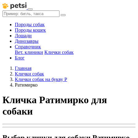
Породы собак
Породы кошек
Лошади
Динозавры
Справочник
Вет. клиники
Клички собак
Блог
Главная
Клички собак
Клички собак на букву Р
Ратимирко
Кличка Ратимирко для
собаки
Выбор клички для собаки Ратимирко