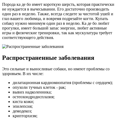
Порода ка де бо имеет короткую шерсть, которая практически
не нуждается в вычесывании. Его достаточно производить
один раз в неделю. Также, всегда следите за чистотой ушей и
глаз вашего любимца, и вовремя подрезайте когти. Купать
собаку нужно минимум один раз в неделю. Ка де бо любит
прогулки, имеет большой запас энергии, любит активные
игры и физические тренировки, так как мускулатура требует
соответствующего действия.
Распространенные заболевания
Это сильные и выносливые собаки, но имеют проблемы со
здоровьем. В их числе:
дилатационная кардиомиопатия (проблемы с сердцем);
опухоли тучных клеток - рак;
вывих надколенника;
остеохондродисплазия;
киста кожи;
эпилепсия;
демодекоз;
крипторхизм;