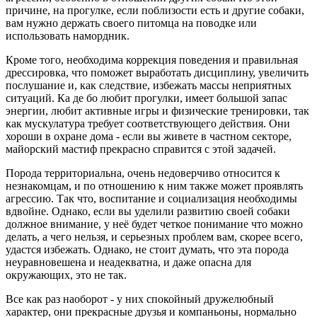
причине, на прогулке, если поблизости есть и другие собаки,
вам нужно держать своего питомца на поводке или
использовать намордник.
Кроме того, необходима коррекция поведения и правильная
дрессировка, что поможет выработать дисциплину, увеличить
послушание и, как следствие, избежать массы неприятных
ситуаций. Ка де бо любит прогулки, имеет большой запас
энергии, любит активные игры и физические тренировки, так
как мускулатура требует соответствующего действия. Они
хороши в охране дома - если вы живете в частном секторе,
майорский мастиф прекрасно справится с этой задачей.
Порода территориальна, очень недоверчиво относится к
незнакомцам, и по отношению к ним также может проявлять
агрессию. Так что, воспитание и социализация необходимы
вдвойне. Однако, если вы уделили развитию своей собаки
должное внимание, у неё будет четкое понимание что можно
делать, а чего нельзя, и серьезных проблем вам, скорее всего,
удастся избежать. Однако, не стоит думать, что эта порода
неуравновешена и неадекватна, и даже опасна для
окружающих, это не так.
Все как раз наоборот - у них спокойный дружелюбный
характер, они прекрасные друзья и компаньоны, нормально