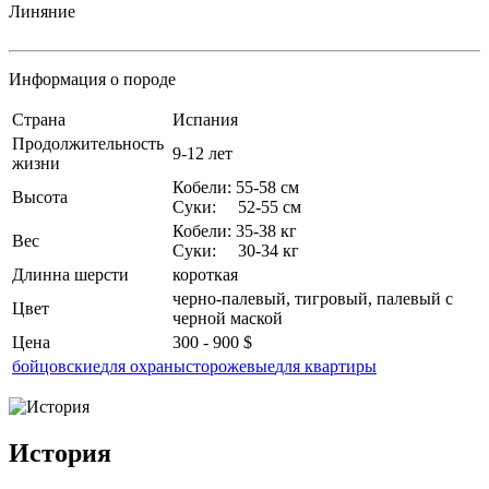
Линяние
Информация о породе
Страна
Испания
Продолжительность
9-12 лет
жизни
Кобели: 55-58 см
Высота
Суки: 52-55 см
Кобели: 35-38 кг
Вес
Суки: 30-34 кг
Длинна шерсти
короткая
черно-палевый, тигровый, палевый с
Цвет
черной маской
Цена
300 - 900 $
бойцовские
для охраны
сторожевые
для квартиры
История