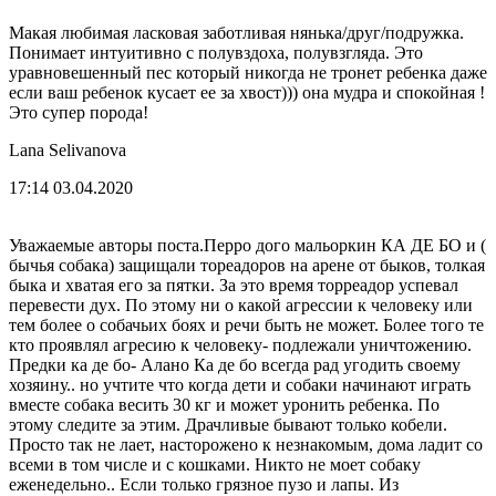
Макая любимая ласковая заботливая нянька/друг/подружка.
Понимает интуитивно с полувздоха, полувзгляда. Это
уравновешенный пес который никогда не тронет ребенка даже
если ваш ребенок кусает ее за хвост))) она мудра и спокойная !
Это супер порода!
Lana Selivanova
17:14 03.04.2020
Уважаемые авторы поста.Перро дого мальоркин КА ДЕ БО и (
бычья собака) защищали тореадоров на арене от быков, толкая
быка и хватая его за пятки. За это время торреадор успевал
перевести дух. По этому ни о какой агрессии к человеку или
тем более о собачьих боях и речи быть не может. Более того те
кто проявлял агресию к человеку- подлежали уничтожению.
Предки ка де бо- Алано Ка де бо всегда рад угодить своему
хозяину.. но учтите что когда дети и собаки начинают играть
вместе собака весить 30 кг и может уронить ребенка. По
этому следите за этим. Драчливые бывают только кобели.
Просто так не лает, насторожено к незнакомым, дома ладит со
всеми в том числе и с кошками. Никто не моет собаку
еженедельно.. Если только грязное пузо и лапы. Из