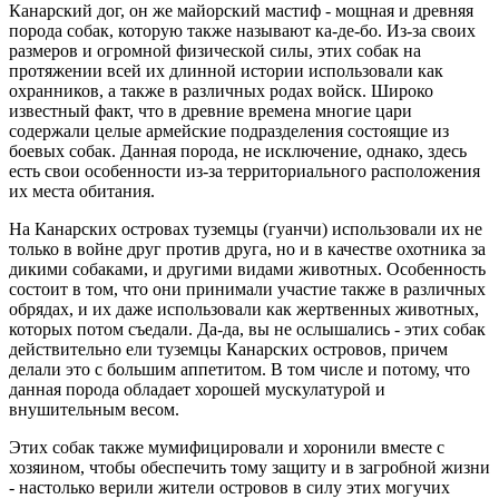
Канарский дог, он же майорский мастиф - мощная и древняя
порода собак, которую также называют ка-де-бо. Из-за своих
размеров и огромной физической силы, этих собак на
протяжении всей их длинной истории использовали как
охранников, а также в различных родах войск. Широко
известный факт, что в древние времена многие цари
содержали целые армейские подразделения состоящие из
боевых собак. Данная порода, не исключение, однако, здесь
есть свои особенности из-за территориального расположения
их места обитания.
На Канарских островах туземцы (гуанчи) использовали их не
только в войне друг против друга, но и в качестве охотника за
дикими собаками, и другими видами животных. Особенность
состоит в том, что они принимали участие также в различных
обрядах, и их даже использовали как жертвенных животных,
которых потом съедали. Да-да, вы не ослышались - этих собак
действительно ели туземцы Канарских островов, причем
делали это с большим аппетитом. В том числе и потому, что
данная порода обладает хорошей мускулатурой и
внушительным весом.
Этих собак также мумифицировали и хоронили вместе с
хозяином, чтобы обеспечить тому защиту и в загробной жизни
- настолько верили жители островов в силу этих могучих