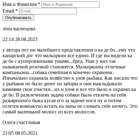
Имя и Фамилия
*
Email
*
Опубликовать
лена васнецова
22:14 28.08.2023
у автора нет ни малейшего представления о ка де бо...ему что
канарский дог что мальоркин все едино. И где вы видели ка
де бо с купированными ушами...бред. Уши у них так
называемой розочкой становятся. Мальоркины отличные
компаньоны...собака семейная и конечно охранник.
Изначально охраняла хозяйство и улов рыбака. Как писали что
у рыбаков не было денег на заборы и они выкладывали
камнями свои участки...их и улов и все что было и охранял ка
де бо. В развлечениях задача собаки была отвлечь на себя
разьяренного быка кусая его за задние ноги ну и потом
отлетев компактно встать на лапы не сломать себе ничего. Это
самый маленький молосс из всех молоссов.
Олеся счастливая
21:05 08.05.2021