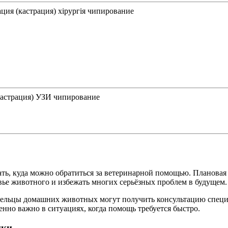
ция (кастрация)
хірургія
чипирование
астрация)
УЗИ
чипирование
ать, куда можно обратиться за ветеринарной помощью. Плановая
вье животного и избежать многих серьёзных проблем в будущем.
дельцы домашних животных могут получить консультацию специа
но важно в ситуациях, когда помощь требуется быстро.
ики