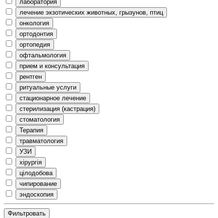
лаборатория
лечение экзотических животных, грызунов, птиц
онкология
ортодонтия
ортопедия
офтальмология
прием и консультация
рентген
ритуальные услуги
стационарное лечение
стерилизация (кастрация)
стоматология
Терапия
травматология
УЗИ
хірургія
цілодобова
чипирование
эндоскопия
Фильтровать