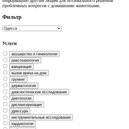
информацию другим людям для оптимального решения
проблемных вопросов с домашними животными.
Фильтр
Услуги
акушерство и гинекология
анестезиология
вакцинация
вызов врача на дом
груминг
дерматология
диагностические исследования
диетология
диспансеризация
дрессура
инструментальные исследования
кардиология