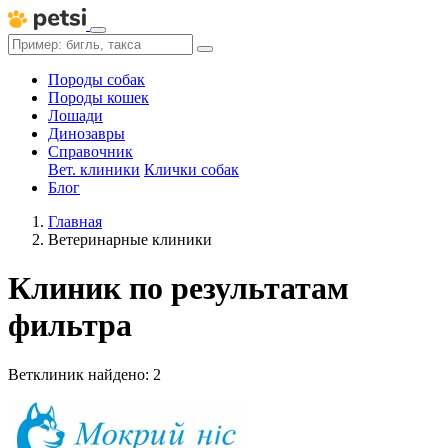
Породы собак
Породы кошек
Лошади
Динозавры
Справочник
Вет. клиники
Клички собак
Блог
Главная
Ветеринарные клиники
Клиник по результатам
фильтра
Ветклиник найдено: 2