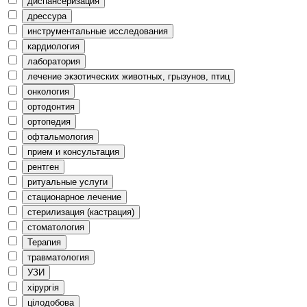
диспансеризация
дрессура
инструментальные исследования
кардиология
лаборатория
лечение экзотических животных, грызунов, птиц
онкология
ортодонтия
ортопедия
офтальмология
прием и консультация
рентген
ритуальные услуги
стационарное лечение
стерилизация (кастрация)
стоматология
Терапия
травматология
УЗИ
хірургія
цілодобова