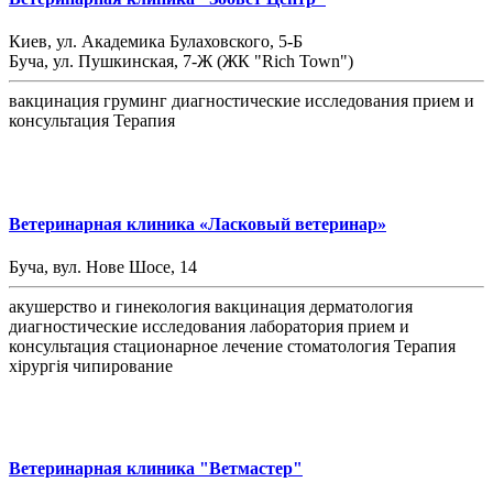
Киев, ул. Академика Булаховского, 5-Б
Буча, ул. Пушкинская, 7-Ж (ЖК "Rich Town")
вакцинация
груминг
диагностические исследования
прием и
консультация
Терапия
Ветеринарная клиника «Ласковый ветеринар»
Буча, вул. Нове Шосе, 14
акушерство и гинекология
вакцинация
дерматология
диагностические исследования
лаборатория
прием и
консультация
стационарное лечение
стоматология
Терапия
хірургія
чипирование
Ветеринарная клиника "Ветмастер"