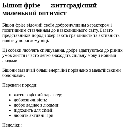
Бішон фрізе — життєрадісний
маленький оптиміст
Бішон фрізе відомий своїм доброзичливим характером і
позитивним ставленням до навколишнього світу. Багато
представників породи зберігають грайливість та активність
навіть у дорослому віці.
Ці собаки люблять спілкування, добре адаптуються до різних
умов життя і часто легко знаходять спільну мову з новими
людьми.
Бішони зазвичай більш енергійні порівняно з мальтійськими
болонками.
Переваги породи:
життєрадісний характер;
доброзичливість;
добре ладнає з людьми;
підходить для сімей;
любить активні ігри.
Недоліки: