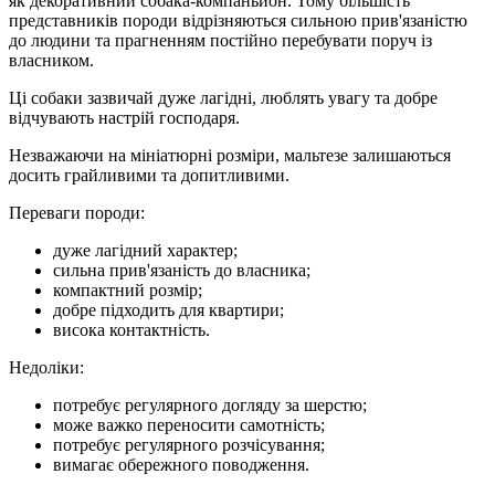
як декоративний собака-компаньйон. Тому більшість
представників породи відрізняються сильною прив'язаністю
до людини та прагненням постійно перебувати поруч із
власником.
Ці собаки зазвичай дуже лагідні, люблять увагу та добре
відчувають настрій господаря.
Незважаючи на мініатюрні розміри, мальтезе залишаються
досить грайливими та допитливими.
Переваги породи:
дуже лагідний характер;
сильна прив'язаність до власника;
компактний розмір;
добре підходить для квартири;
висока контактність.
Недоліки:
потребує регулярного догляду за шерстю;
може важко переносити самотність;
потребує регулярного розчісування;
вимагає обережного поводження.