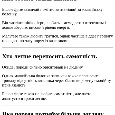
Бішон фрізе зазвичай помітно активніший за мальтійську
болонку.
Він частіше ініціює ігри, любить взаємодіяти з оточенням і
довше зберігає високий рівень енергії.
Мальтезе також любить гратися, однак частіше віддає перевагу
проведенню часу поруч із власником.
Хто легше переносить самотність
Обидві породи сильно орієнтовані на людину.
Однак мальтійська болонка зазвичай важче переносить
тривалу відсутність власника через більш виражену емоційну
прив'язаність.
Бішон фрізе також не любить самотність, але часто
адаптується трохи легше.
Яка порода потребує більше догляду