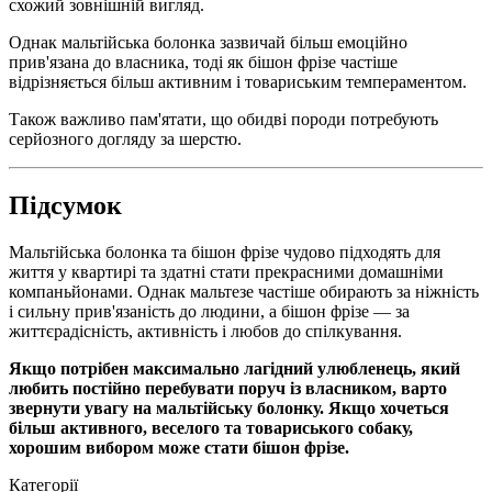
схожий зовнішній вигляд.
Однак мальтійська болонка зазвичай більш емоційно
прив'язана до власника, тоді як бішон фрізе частіше
відрізняється більш активним і товариським темпераментом.
Також важливо пам'ятати, що обидві породи потребують
серйозного догляду за шерстю.
Підсумок
Мальтійська болонка та бішон фрізе чудово підходять для
життя у квартирі та здатні стати прекрасними домашніми
компаньйонами. Однак мальтезе частіше обирають за ніжність
і сильну прив'язаність до людини, а бішон фрізе — за
життєрадісність, активність і любов до спілкування.
Якщо потрібен максимально лагідний улюбленець, який
любить постійно перебувати поруч із власником, варто
звернути увагу на мальтійську болонку. Якщо хочеться
більш активного, веселого та товариського собаку,
хорошим вибором може стати бішон фрізе.
Категорії