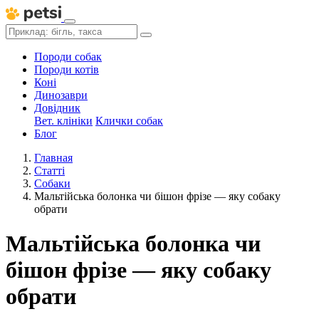
Породи собак
Породи котів
Коні
Динозаври
Довідник
Вет. клініки
Клички собак
Блог
Главная
Статті
Собаки
Мальтійська болонка чи бішон фрізе — яку собаку
обрати
Мальтійська болонка чи
бішон фрізе — яку собаку
обрати