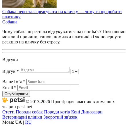
Собака перестала реагувати на кличку — чому та що робити
власнику
Собаки
Чому собака перестала відгукуватися на своє ім’я? Пояснюємо
можливі причини, типові помилки власників і як повернути
реакцію на кличку без стресу.
Відгуки
Відгук
*
Ваше Імʼя
*
Email
*
Опублікувати
© 2013-2026 Простір для власників домашніх
тварин petsi.net
Статті
Породи собак
Породи котів
Коні
Динозаври
Ветеринарні клініки
Зворотній зв'язок
Мова:
UA
|
RU