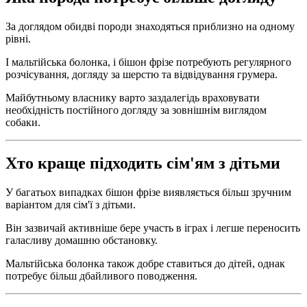
За доглядом обидві породи знаходяться приблизно на одному
рівні.
І мальтійська болонка, і бішон фрізе потребують регулярного
розчісування, догляду за шерстю та відвідування грумера.
Майбутньому власнику варто заздалегідь враховувати
необхідність постійного догляду за зовнішнім виглядом
собаки.
Хто краще підходить сім'ям з дітьми
У багатьох випадках бішон фрізе виявляється більш зручним
варіантом для сім'ї з дітьми.
Він зазвичай активніше бере участь в іграх і легше переносить
галасливу домашню обстановку.
Мальтійська болонка також добре ставиться до дітей, однак
потребує більш дбайливого поводження.