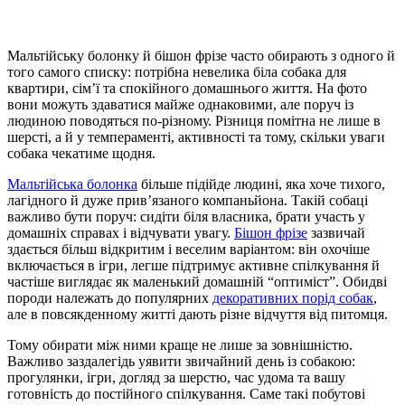
Мальтійську болонку й бішон фрізе часто обирають з одного й
того самого списку: потрібна невелика біла собака для
квартири, сім’ї та спокійного домашнього життя. На фото
вони можуть здаватися майже однаковими, але поруч із
людиною поводяться по-різному. Різниця помітна не лише в
шерсті, а й у темпераменті, активності та тому, скільки уваги
собака чекатиме щодня.
Мальтійська болонка
більше підійде людині, яка хоче тихого,
лагідного й дуже прив’язаного компаньйона. Такій собаці
важливо бути поруч: сидіти біля власника, брати участь у
домашніх справах і відчувати увагу.
Бішон фрізе
зазвичай
здається більш відкритим і веселим варіантом: він охочіше
включається в ігри, легше підтримує активне спілкування й
частіше виглядає як маленький домашній “оптиміст”. Обидві
породи належать до популярних
декоративних порід собак
,
але в повсякденному житті дають різне відчуття від питомця.
Тому обирати між ними краще не лише за зовнішністю.
Важливо заздалегідь уявити звичайний день із собакою:
прогулянки, ігри, догляд за шерстю, час удома та вашу
готовність до постійного спілкування. Саме такі побутові