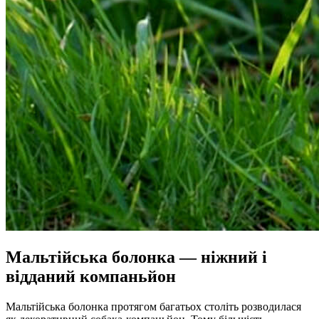
Мальтійська болонка — ніжний і
відданий компаньйон
Мальтійська болонка протягом багатьох століть розводилася