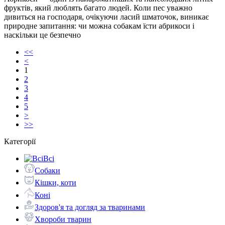
фруктів, який люблять багато людей. Коли пес уважно
дивиться на господаря, очікуючи ласий шматочок, виникає
природне запитання: чи можна собакам їсти абрикоси і
наскільки це безпечно
<<
<
1
2
3
4
5
>
>>
Категорії
Всі
Собаки
Кішки, коти
Коні
Здоров'я та догляд за тваринами
Хвороби тварин