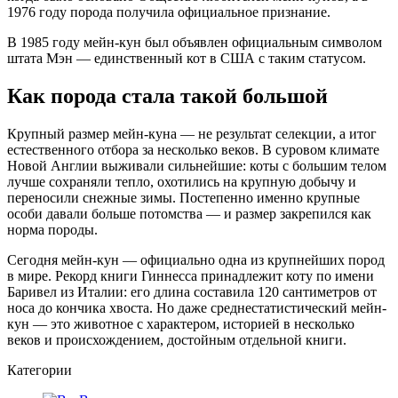
1976 году порода получила официальное признание.
В 1985 году мейн-кун был объявлен официальным символом
штата Мэн — единственный кот в США с таким статусом.
Как порода стала такой большой
Крупный размер мейн-куна — не результат селекции, а итог
естественного отбора за несколько веков. В суровом климате
Новой Англии выживали сильнейшие: коты с большим телом
лучше сохраняли тепло, охотились на крупную добычу и
переносили снежные зимы. Постепенно именно крупные
особи давали больше потомства — и размер закрепился как
норма породы.
Сегодня мейн-кун — официально одна из крупнейших пород
в мире. Рекорд книги Гиннесса принадлежит коту по имени
Баривел из Италии: его длина составила 120 сантиметров от
носа до кончика хвоста. Но даже среднестатистический мейн-
кун — это животное с характером, историей в несколько
веков и происхождением, достойным отдельной книги.
Категории