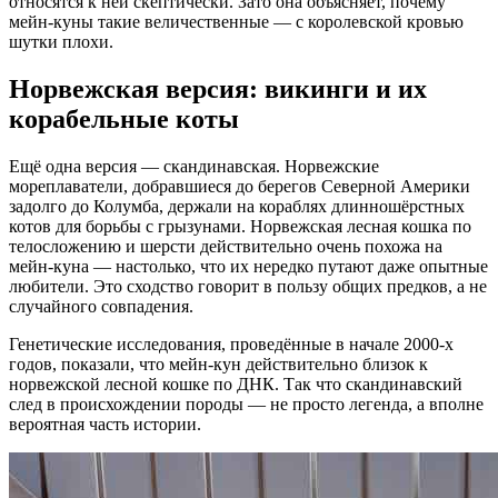
относятся к ней скептически. Зато она объясняет, почему
мейн-куны такие величественные — с королевской кровью
шутки плохи.
Норвежская версия: викинги и их
корабельные коты
Ещё одна версия — скандинавская. Норвежские
мореплаватели, добравшиеся до берегов Северной Америки
задолго до Колумба, держали на кораблях длинношёрстных
котов для борьбы с грызунами. Норвежская лесная кошка по
телосложению и шерсти действительно очень похожа на
мейн-куна — настолько, что их нередко путают даже опытные
любители. Это сходство говорит в пользу общих предков, а не
случайного совпадения.
Генетические исследования, проведённые в начале 2000-х
годов, показали, что мейн-кун действительно близок к
норвежской лесной кошке по ДНК. Так что скандинавский
след в происхождении породы — не просто легенда, а вполне
вероятная часть истории.