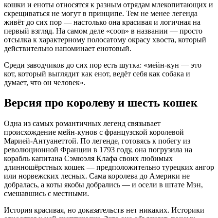
кошки и еноты относятся к разным отрядам млекопитающих и
скрещиваться не могут в принципе. Тем не менее легенда
живёт до сих пор — настолько она красивая и логичная на
первый взгляд. На самом деле «coon» в названии — просто
отсылка к характерному полосатому окрасу хвоста, который
действительно напоминает енотовый.
Среди заводчиков до сих пор есть шутка: «мейн-кун — это
кот, который выглядит как енот, ведёт себя как собака и
думает, что он человек».
Версия про королеву и шесть кошек
Одна из самых романтичных легенд связывает
происхождение мейн-кунов с французской королевой
Марией-Антуанеттой. По легенде, готовясь к побегу из
революционной Франции в 1793 году, она погрузила на
корабль капитана Сэмюэля Клафа своих любимых
длинношёрстных кошек — предположительно турецких ангор
или норвежских лесных. Сама королева до Америки не
добралась, а коты якобы добрались — и осели в штате Мэн,
смешавшись с местными.
История красивая, но доказательств нет никаких. Историки