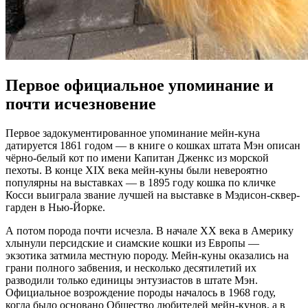
Первое официальное упоминание и
почти исчезновение
Первое задокументированное упоминание мейн-куна
датируется 1861 годом — в книге о кошках штата Мэн описан
чёрно-белый кот по имени Капитан Дженкс из морской
пехоты. В конце XIX века мейн-куны были невероятно
популярны на выставках — в 1895 году кошка по кличке
Косси выиграла звание лучшей на выставке в Мэдисон-сквер-
гарден в Нью-Йорке.
А потом порода почти исчезла. В начале XX века в Америку
хлынули персидские и сиамские кошки из Европы —
экзотика затмила местную породу. Мейн-куны оказались на
грани полного забвения, и несколько десятилетий их
разводили только единицы энтузиастов в штате Мэн.
Официальное возрождение породы началось в 1968 году,
когда было основано Общество любителей мейн-кунов, а в