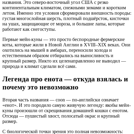
названия. Это северо-восточный угол США с резко
континентальным климатом, снежными зимами и коротким
летом. Именно эти условия сформировали внешность породы:
густая многослойная шерсть, плотный подшёрсток, кисточки
на ушах, защищающие от мороза, и большие лапы, которые
работают как снегоступы.
Первые мейн-куны — это просто беспородные фермерские
коты, которые жили в Новой Англии в XVIII–XIX веках. Они
охотились на мышей в амбарах, переносили холода и
естественным образом отбирались на выносливость и
крупный размер. Никто их целенаправленно не выводил —
природа и климат сделали всё сами.
Легенда про енота — откуда взялась и
почему это невозможно
Вторая часть названия — coon — по-английски означает
«енот». И это породило самую живучую легенду: якобы мейн-
куны произошли от скрещивания домашней кошки с енотом.
Отсюда — пушистый хвост, полосатый окрас и крупный
размер.
С биологической точки зрения это полная невозможность: