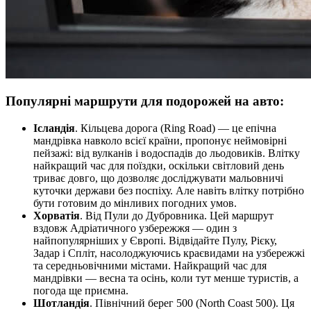
Популярні маршрути для подорожей на авто:
Ісландія
. Кільцева дорога (Ring Road) — це епічна
мандрівка навколо всієї країни, пропонує неймовірні
пейзажі: від вулканів і водоспадів до льодовиків. Влітку
найкращий час для поїздки, оскільки світловий день
триває довго, що дозволяє досліджувати мальовничі
куточки держави без поспіху. Але навіть влітку потрібно
бути готовим до мінливих погодних умов.
Хорватія
. Від Пули до Дубровника. Цей маршрут
вздовж Адріатичного узбережжя — один з
найпопулярніших у Європі. Відвідайте Пулу, Рієку,
Задар і Спліт, насолоджуючись краєвидами на узбережжі
та середньовічними містами. Найкращий час для
мандрівки — весна та осінь, коли тут менше туристів, а
погода ще приємна.
Шотландія
. Північний берег 500 (North Coast 500). Ця