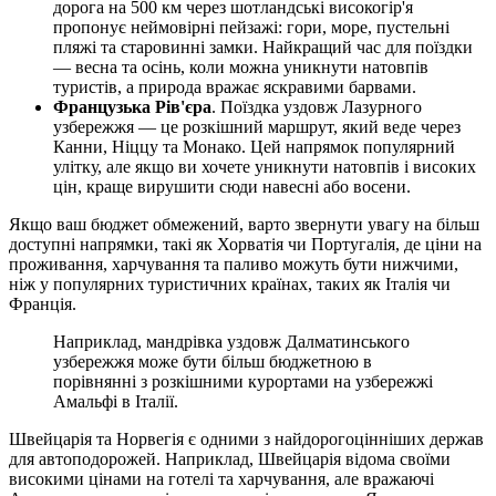
дорога на 500 км через шотландські високогір'я
пропонує неймовірні пейзажі: гори, море, пустельні
пляжі та старовинні замки. Найкращий час для поїздки
— весна та осінь, коли можна уникнути натовпів
туристів, а природа вражає яскравими барвами.
Французька Рів'єра
. Поїздка уздовж Лазурного
узбережжя — це розкішний маршрут, який веде через
Канни, Ніццу та Монако. Цей напрямок популярний
улітку, але якщо ви хочете уникнути натовпів і високих
цін, краще вирушити сюди навесні або восени.
Якщо ваш бюджет обмежений, варто звернути увагу на більш
доступні напрямки, такі як Хорватія чи Португалія, де ціни на
проживання, харчування та паливо можуть бути нижчими,
ніж у популярних туристичних країнах, таких як Італія чи
Франція.
Наприклад, мандрівка уздовж Далматинського
узбережжя може бути більш бюджетною в
порівнянні з розкішними курортами на узбережжі
Амальфі в Італії.
Швейцарія та Норвегія є одними з найдорогоцінніших держав
для автоподорожей. Наприклад, Швейцарія відома своїми
високими цінами на готелі та харчування, але вражаючі