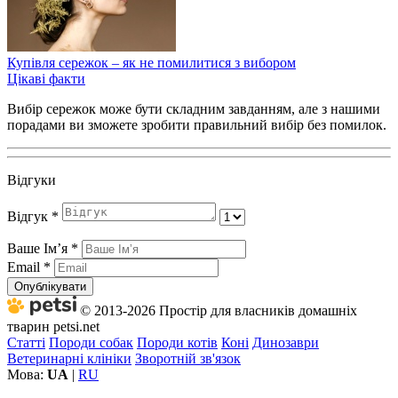
Купівля сережок – як не помилитися з вибором
Цікаві факти
Вибір сережок може бути складним завданням, але з нашими
порадами ви зможете зробити правильний вибір без помилок.
Відгуки
Відгук
*
Ваше Імʼя
*
Email
*
Опублікувати
© 2013-2026 Простір для власників домашніх
тварин petsi.net
Статті
Породи собак
Породи котів
Коні
Динозаври
Ветеринарні клініки
Зворотній зв'язок
Мова:
UA
|
RU