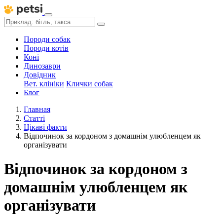
Породи собак
Породи котів
Коні
Динозаври
Довідник
Вет. клініки
Клички собак
Блог
Главная
Статті
Цікаві факти
Відпочинок за кордоном з домашнім улюбленцем як
організувати
Відпочинок за кордоном з
домашнім улюбленцем як
організувати