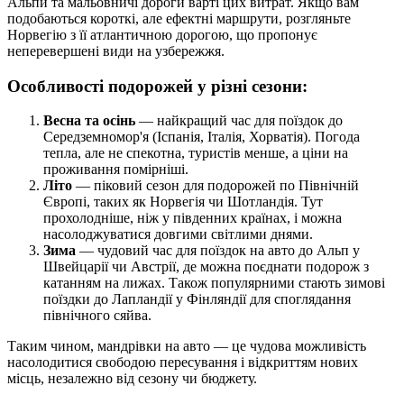
Альпи та мальовничі дороги варті цих витрат. Якщо вам
подобаються короткі, але ефектні маршрути, розгляньте
Норвегію з її атлантичною дорогою, що пропонує
неперевершені види на узбережжя.
Особливості подорожей у різні сезони:
Весна та осінь
— найкращий час для поїздок до
Середземномор'я (Іспанія, Італія, Хорватія). Погода
тепла, але не спекотна, туристів менше, а ціни на
проживання помірніші.
Літо
— піковий сезон для подорожей по Північній
Європі, таких як Норвегія чи Шотландія. Тут
прохолодніше, ніж у південних країнах, і можна
насолоджуватися довгими світлими днями.
Зима
— чудовий час для поїздок на авто до Альп у
Швейцарії чи Австрії, де можна поєднати подорож з
катанням на лижах. Також популярними стають зимові
поїздки до Лапландії у Фінляндії для споглядання
північного сяйва.
Таким чином, мандрівки на авто — це чудова можливість
насолодитися свободою пересування і відкриттям нових
місць, незалежно від сезону чи бюджету.