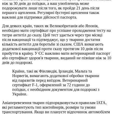
ніж за 30 днів до поїздки, а ваш улюбленець може
подорожувати лише після того, як пройде 21 день після
першого щеплення. Регулярні бустерні щеплення також
важливі для підтримки дійсності паспорта.
Для деяких країн, таких як Великобританія або Японія,
необхідно мати сертифікат про успішне проходження тесту на
титри антитіл до сказу. Цей тест здається через три місяці
після вакцинації та підтверджує, що у тварини достатня
кількість антитіл для боротьби зі сказом. США вимагають
додаткової вакцинації проти сказу протягом 10 днів після
прибуття в країну. У ЄС важливо мати ветеринарний паспорт
або сертифікат здоров'я тварини, виданий не пізніше ніж за 10
днів до подорожі.
Країни, такі як Фінляндія, Ірландія, Мальта та
Норвегія, вимагають додаткової обробки тварини
від паразитів перед виїздом. Ветеринарний
сертифікат F-1, оформлений за 72 години до
поїздки, є необхідним документом для подорожі з
України.
Авіаперевезення тварин підпорядковується правилам IATA,
які регламентують тип контейнерів, розміри та умови
транспортування. Якщо ви плануєте відпочинок автомобілем