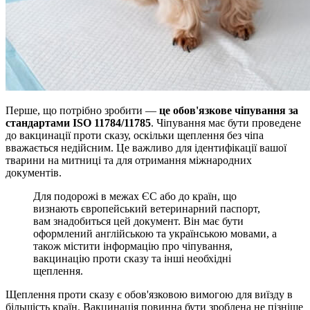
Перше, що потрібно зробити —
це обов'язкове чіпування за
стандартами ISO 11784/11785
. Чіпування має бути проведене
до вакцинації проти сказу, оскільки щеплення без чіпа
вважається недійсним. Це важливо для ідентифікації вашої
тварини на митниці та для отримання міжнародних
документів.
Для подорожі в межах ЄС або до країн, що
визнають європейський ветеринарний паспорт,
вам знадобиться цей документ. Він має бути
оформлений англійською та українською мовами, а
також містити інформацію про чіпування,
вакцинацію проти сказу та інші необхідні
щеплення.
Щеплення проти сказу є обов'язковою вимогою для виїзду в
більшість країн. Вакцинація повинна бути зроблена не пізніше