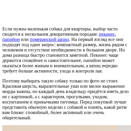
Если нужна маленькая собака для квартиры, выбор часто
сводится к нескольким декоративным породам:
пекинес
,
папийон
или
померанский шпиц
. На первый взгляд все они
подходят под один запрос: компактный размер, жизнь рядом с
человеком и отсутствие необходимости в большом дворе. Но
дома разница быстро становится заметной. Пекинес чаще
держится спокойнее и самостоятельнее, папийон может
оказаться более живым и внимательным, а шпиц нередко
требует больше активности, ухода и контроля лая.
Поэтому выбирать такую собаку только по фото не стоит.
Красивая шерсть, выразительные уши или милое выражение
морды важны, но каждый день владельцу придётся иметь дело
не с картинкой, а с характером, прогулками, уходом,
воспитанием и привычками питомца. Перед покупкой лучше
представить обычную неделю с собакой и понять, какой ритм
вам ближе: спокойный, более активный или очень
общительный.