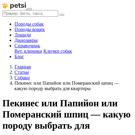
Породы собак
Породы кошек
Лошади
Динозавры
Справочник
Вет. клиники
Клички собак
Блог
Главная
Статьи
Собаки
Пекинес или Папийон или Померанский шпиц —
какую породу выбрать для квартиры
Пекинес или Папийон или
Померанский шпиц — какую
породу выбрать для