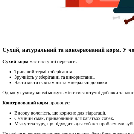
Сухий, натуральний та консервований корм. У ч
Сухий корм
має наступні переваги:
Тривалий термін зберігання.
Зручність у зберіганні та використанні.
Часто містить вітаміни та мінеральні добавки.
Однак у сухому кормі можуть міститися штучні добавки та конс
Консервований корм
пропонує:
Високу вологість, що корисно для гідратації.
Смачний смак, привабливий для багатьох собак.
М'яку текстуру, що підходить для собак з проблемами зубі
Недоліками консервованого корму можуть бути його висока варті