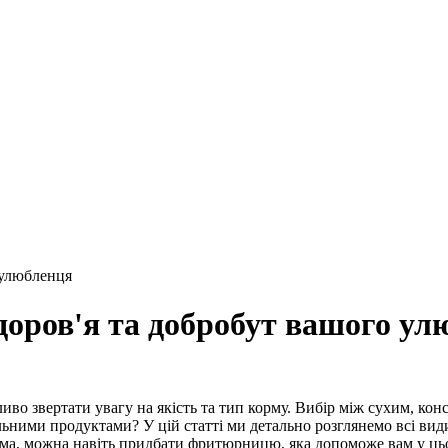
 улюбленця
доров'я та добробут вашого ул
иво звертати увагу на якість та тип корму. Вибір між сухим, к
ьними продуктами? У цій статті ми детально розглянемо всі види
ома, можна навіть придбати фритюрницю, яка допоможе вам у цьо