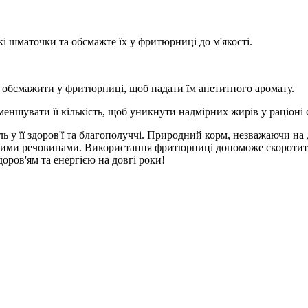
икі шматочки та обсмажте їх у фритюрниці до м'якості.
а обсмажити у фритюрниці, щоб надати їм апетитного аромату.
ншувати її кількість, щоб уникнути надмірних жирів у раціоні 
ь у її здоров'ї та благополуччі. Природний корм, незважаючи на
ими речовинами. Використання фритюрниці допоможе скоротити 
доров'ям та енергією на довгі роки!