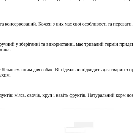
та консервований. Кожен з них має свої особливості та переваги.
учний у зберіганні та використанні, має тривалий термін придатн
ника.
є більш смачним для собак. Він ідеально підходить для тварин з
ухим.
ктів: м'яса, овочів, круп і навіть фруктів. Натуральний корм д