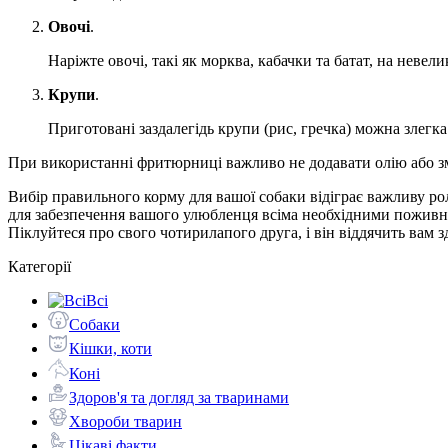
Овочі
.
Наріжте овочі, такі як морква, кабачки та батат, на невел
Крупи
.
Приготовані заздалегідь крупи (рис, гречка) можна злегк
При використанні фритюрниці важливо не додавати олію або зме
Вибір правильного корму для вашої собаки відіграє важливу рол
для забезпечення вашого улюбленця всіма необхідними поживн
Піклуйтеся про свого чотирилапого друга, і він віддячить вам з
Категорії
Всі
Собаки
Кішки, коти
Коні
Здоров'я та догляд за тваринами
Хвороби тварин
Цікаві факти