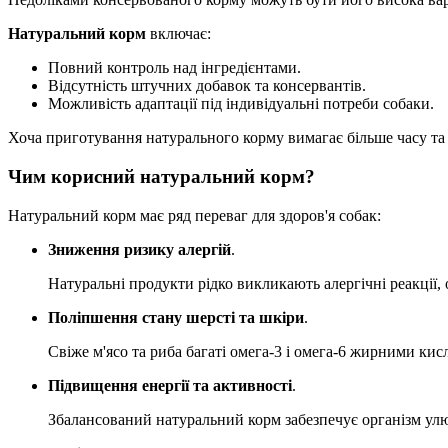
Натуральний корм
включає:
Повний контроль над інгредієнтами.
Відсутність штучних добавок та консервантів.
Можливість адаптації під індивідуальні потреби собаки.
Хоча приготування натурального корму вимагає більше часу т
Чим корисний натуральний корм?
Натуральний корм має ряд переваг для здоров'я собак:
Зниження ризику алергій
.
Натуральні продукти рідко викликають алергічні реакції, 
Поліпшення стану шерсті та шкіри
.
Свіже м'ясо та риба багаті омега-3 і омега-6 жирними кис
Підвищення енергії та активності
.
Збалансований натуральний корм забезпечує організм ул