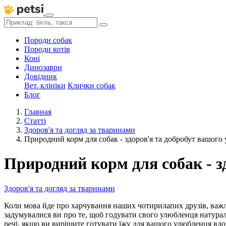
Породи собак
Породи котів
Коні
Динозаври
Довідник
Вет. клініки
Клички собак
Блог
Главная
Статті
Здоров'я та догляд за тваринами
Природний корм для собак - здоров'я та добробут вашого
Природний корм для собак - з
Здоров'я та догляд за тваринами
Коли мова йде про харчування наших чотирилапих друзів, важл
задумувалися ви про те, щоб годувати свого улюбленця натурал
речі, якщо ви вирішите готувати їжу для вашого улюбленця вд