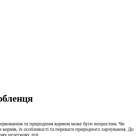
юбленця
онсервованим та природним кормом може бути непростим. Чи
 кормів, їх особливості та переваги природного харчування. До
му нелегкому ділі.