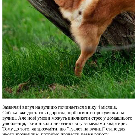
Зазвичай вигул на вулицю починається з віку 4 місяців.
Собака вже достатньо доросла, щоб освоїти прогулянки на
вулиці. Але нові умови можуть викликати стрес у домашнього
улюбленця, який ніколи не бачив світу за межами квартири.
Тому до того, як зрозуміти, що "туалет на вулиці" стане для
нього зрозумілим, потрібно провести певну роботу.