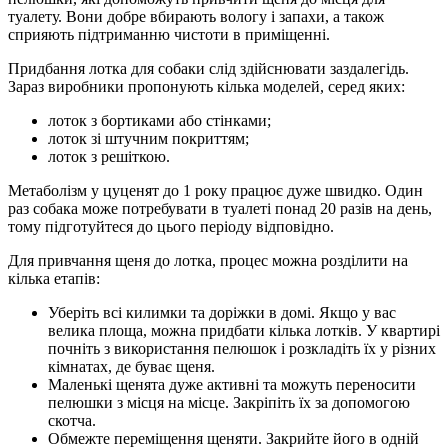
туалету. Вони добре вбирають вологу і запахи, а також
сприяють підтриманню чистоти в приміщенні.
Придбання лотка для собаки слід здійснювати заздалегідь.
Зараз виробники пропонують кілька моделей, серед яких:
лоток з бортиками або стінками;
лоток зі штучним покриттям;
лоток з решіткою.
Метаболізм у цуценят до 1 року працює дуже швидко. Один
раз собака може потребувати в туалеті понад 20 разів на день,
тому підготуйтеся до цього періоду відповідно.
Для привчання щеня до лотка, процес можна розділити на
кілька етапів:
Уберіть всі килимки та доріжки в домі. Якщо у вас
велика площа, можна придбати кілька лотків. У квартирі
почніть з використання пелюшок і розкладіть їх у різних
кімнатах, де буває щеня.
Маленькі щенята дуже активні та можуть переносити
пелюшки з місця на місце. Закріпіть їх за допомогою
скотча.
Обмежте переміщення щеняти. Закрийте його в одній