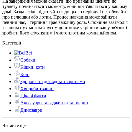
На завершення можна сказати, що привчання щеняти до
туалету починається з моменту, коли він з'являється у вашому
домі. Заздалегідь підготуйтеся до цього періоду і не забувайте
про пелюшки або лотки. Процес навчання може зайняти
певний час, і терпіння грає важливу роль. Спокійне взаємодія
з вашим пухнастим другом допоможе укріпити вашу зв'язок і
зробити його слухняним і чистоплотним компаньйоном.
Категорії
Всі
Собаки
Кішки, коти
Коні
Здоров'я та догляд за тваринами
Хвороби тварин
Цікаві факти
Аксесуари та гаджети для тварин
Динозаври
Читайте ще