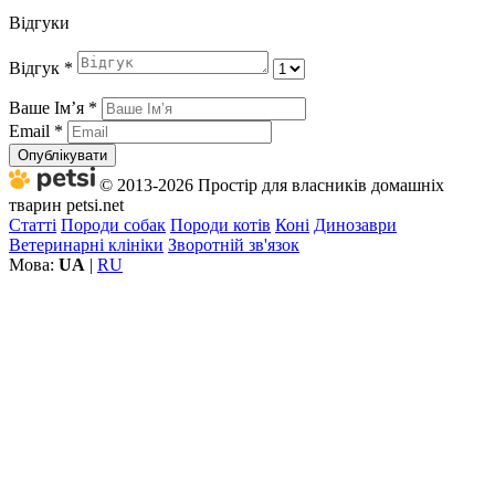
Відгуки
Відгук
*
Ваше Імʼя
*
Email
*
Опублікувати
© 2013-2026 Простір для власників домашніх
тварин petsi.net
Статті
Породи собак
Породи котів
Коні
Динозаври
Ветеринарні клініки
Зворотній зв'язок
Мова:
UA
|
RU