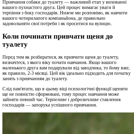
Привчання собаки до туалету — важливий етап у вихованні
вашого пухнастого друга. Цей процес вимагає уваги й
терпіння з боку господарів. Нижче ми розповімо, як навчити
вашого чотирилапого компаньйона, де правильно
задовольняти свої потреби і як проситися на вулицю.
Коли починати привчати щеня до
туалету
Перед тим як розбиратися, як привчити щеня до туалету,
визначтеся, з якого віку почати навчання. Якщо вашого
маленького друга вам подарували від заводчика, то йому вже,
як правило, 2-3 місяці. Цей вік ідеально підходить для початку
занять з привчанням до туалету.
Слід пам'ятати, що в цьому віці психологічні функції щеняти
ще не повністю сформовані, тому процес навчання може
зайняти певний час. Терпеливе і доброзичливе ставлення
господарів — запорука успішного привчання.