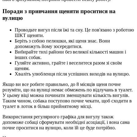
Поради з привчання щеняти проситися на
вулицю
Проводьте вигул після їжі та сну. Це пов'язано з роботою
ШКТ щеняти.
Беріть з собою пелюшки, які щеня знає. Вони
допоможуть йому зосередитися.
Вибирайте тихі райони без великої кількості машин і
інших собак.
Гуляйте активно, грайте і веселитеся разом зі своїм
щеням.
Хваліть улюбленця після успішних виходів на вулицю.
Якщо ви все робите правильно, до 8 місяців щеня почне
розуміти, що на вулиці немає обмежень по відлучань в туалет.
У цьому віці можна починати зменшувати кількість вигулів.
Таким чином, собака поступово почне чекати, щоб сходити в
туалет в лоток в більш прийнятному місці.
Використання регулярного графіка для вигулу також
допоможе собаці сформувати необхідні асоціації, і вона сама
почне проситися на вулицю, коли їй це буде потрібно.