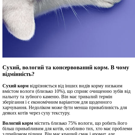
Сухий, вологий та консервований корм. В чому
відмінність?
Сухий корм
відрізняється від інших видів корму низьким
вмістом вологи (близько 10%), що сприяє очищенню зубів від
нальоту та зубного каменю. Він має тривалий термін
зберігання і є економічним варіантом для щоденного
харчування. Недоліком може бути менша привабливість для
деяких котів через суху текстуру.
Вологий корм
містить близько 75% вологи, що робить його
більш привабливим для котів, особливо тих, хто має проблеми
з прийомом рідини. Він має кращий смак і аромат, але