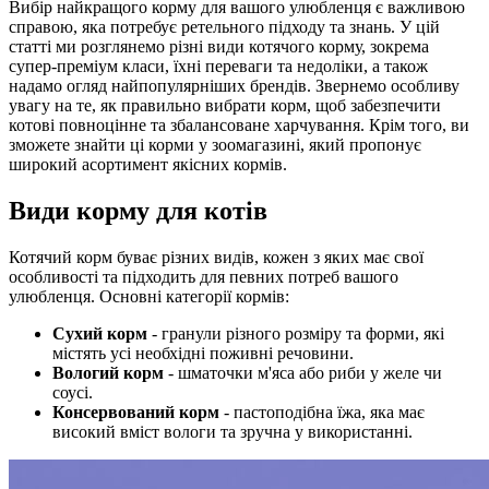
Вибір найкращого корму для вашого улюбленця є важливою
справою, яка потребує ретельного підходу та знань. У цій
статті ми розглянемо різні види котячого корму, зокрема
супер-преміум класи, їхні переваги та недоліки, а також
надамо огляд найпопулярніших брендів. Звернемо особливу
увагу на те, як правильно вибрати корм, щоб забезпечити
котові повноцінне та збалансоване харчування. Крім того, ви
зможете знайти ці корми у зоомагазині, який пропонує
широкий асортимент якісних кормів.
Види корму для котів
Котячий корм буває різних видів, кожен з яких має свої
особливості та підходить для певних потреб вашого
улюбленця. Основні категорії кормів:
Сухий корм
- гранули різного розміру та форми, які
містять усі необхідні поживні речовини.
Вологий корм
- шматочки м'яса або риби у желе чи
соусі.
Консервований корм
- пастоподібна їжа, яка має
високий вміст вологи та зручна у використанні.