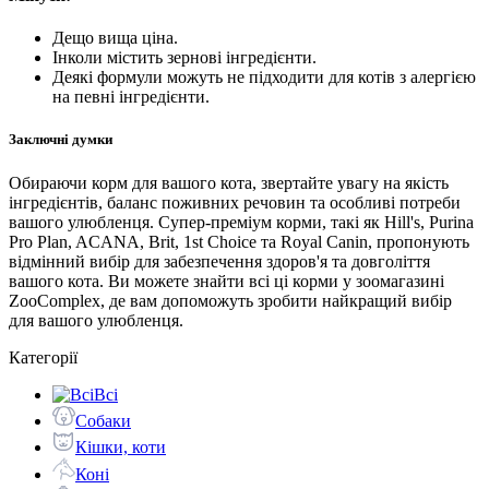
Дещо вища ціна.
Інколи містить зернові інгредієнти.
Деякі формули можуть не підходити для котів з алергією
на певні інгредієнти.
Заключні думки
Обираючи корм для вашого кота, звертайте увагу на якість
інгредієнтів, баланс поживних речовин та особливі потреби
вашого улюбленця. Супер-преміум корми, такі як Hill's, Purina
Pro Plan, ACANA, Brit, 1st Choice та Royal Canin, пропонують
відмінний вибір для забезпечення здоров'я та довголіття
вашого кота. Ви можете знайти всі ці корми у зоомагазині
ZooComplex, де вам допоможуть зробити найкращий вибір
для вашого улюбленця.
Категорії
Всі
Собаки
Кішки, коти
Коні