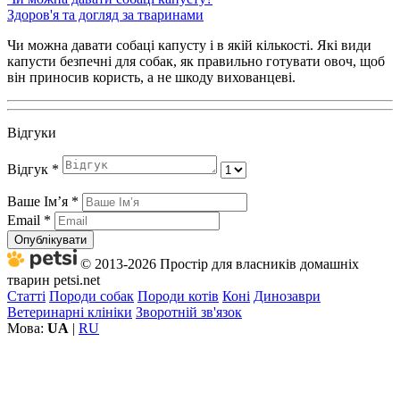
Здоров'я та догляд за тваринами
Чи можна давати собаці капусту і в якій кількості. Які види
капусти безпечні для собак, як правильно готувати овоч, щоб
він приносив користь, а не шкоду вихованцеві.
Відгуки
Відгук
*
Ваше Імʼя
*
Email
*
Опублікувати
© 2013-2026 Простір для власників домашніх
тварин petsi.net
Статті
Породи собак
Породи котів
Коні
Динозаври
Ветеринарні клініки
Зворотній зв'язок
Мова:
UA
|
RU