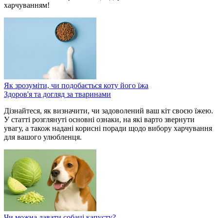
харчуванням!
Як зрозуміти, чи подобається коту його їжа
Здоров'я та догляд за тваринами
Дізнайтеся, як визначити, чи задоволений ваш кіт своєю їжею.
У статті розглянуті основні ознаки, на які варто звернути
увагу, а також надані корисні поради щодо вибору харчування
для вашого улюбленця.
Чи можна давати собаці капусту?