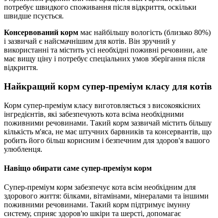
потребує швидкого споживання після відкриття, оскільки
швидше псується.
Консервований корм
має найбільшу вологість (близько 80%)
і зазвичай є найсмачнішим для котів. Він зручний у
використанні та містить усі необхідні поживні речовини, але
має вищу ціну і потребує спеціальних умов зберігання після
відкриття.
Найкращий корм супер-преміум класу для котів
Корм супер-преміум класу виготовляється з високоякісних
інгредієнтів, які забезпечують кота всіма необхідними
поживними речовинами. Такий корм зазвичай містить більшу
кількість м'яса, не має штучних барвників та консервантів, що
робить його більш корисним і безпечним для здоров'я вашого
улюбленця.
Навіщо обирати саме супер-преміум корм
Супер-преміум корм забезпечує кота всім необхідним для
здорового життя: білками, вітамінами, мінералами та іншими
поживними речовинами. Такий корм підтримує імунну
систему, сприяє здоров'ю шкіри та шерсті, допомагає