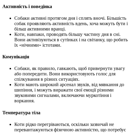
Активність і поведінка
Собаки активні протягом дня і сплять вночі. Більшість
собак проявляють активність вдень, хоча можуть бути і
більш активними вранці.
Коти, навпаки, проводять більшу частину дня в сні.
Вони активізуються в сутінках і на світанку, що робить
їх «нічними» істотами.
Комунікація
Собаки, як правило, гавкають, щоб привернути увагу
або попередити. Вони використовують голос для
спілкування в різних ситуаціях.
Коти мають широкий арсенал звуків, від мявкання до
шипіння, і можуть виражати свої емоції різними
звуковими сигналами, включаючи муркотіння і
воркання.
Температура тіла
Коти рідко перегріваються, оскільки зазвичай не
перевантажуються фізичною активністю, що потребує