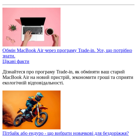
Обмін MacBook Air через програму Trade-in. Усе, що потрібно
знати.
Цікаві факти
Дізнайтеся про програму Trade-in, як обміняти ваш старий
MacBook Air на новий пристрій, зекономити гроші та сприяти
екологічній відповідальності.
Пітбайк або ендуро - що вибрати новачкові для бездоріжжя?