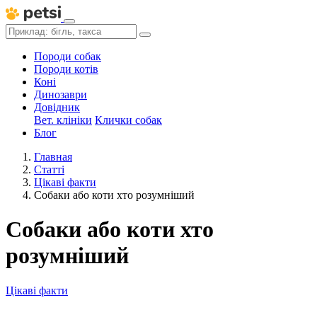
Породи собак
Породи котів
Коні
Динозаври
Довідник
Вет. клініки
Клички собак
Блог
Главная
Статті
Цікаві факти
Собаки або коти хто розумніший
Собаки або коти хто
розумніший
Цікаві факти