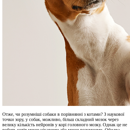
Отже, чи розумніші собаки в порівнянні з котами? З наукової
точки зору, у собак, можливо, більш складний мозок через
велику кількість нейронів у корі головного мозку. Однак це не
робить котів менш цікавими або менш розумними. Обидва