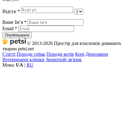
Відгук
*
Ваше Імʼя
*
Email
*
Опублікувати
© 2013-2026 Простір для власників домашніх
тварин petsi.net
Статті
Породи собак
Породи котів
Коні
Динозаври
Ветеринарні клініки
Зворотній зв'язок
Мова:
UA
|
RU