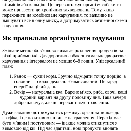
вітамінів або кальцію. Це перевантажує організм собаки та
може призвести до хронічних захворювань. Тому, якщо
переходити на комбіноване харчування, то важливо не
змішувати все в одну миску, а дотримуватись безпечної схеми
годування.
Як правильно організувати годування
Змішане меню обов’язково вимагає розділення продуктів на
різні прийоми їжі. Для дорослих собак оптимальне дворазове
харчування з інтервалом не менше 6–8 годин. Універсальний
план:
Ранок — сухий корм. Зручно відміряти точну порцію, а
головне — склад ідеально збалансований. Це заряд
енергії на цілий день.
Вечір — натуральна їжа. Варене м’ясо, риба, овочі, каші
— чудовий варіант на другу половину дня. Така вечеря
добре насичує, але не перевантажує травлення.
Дуже важливо дотримуватись режиму: організм звикає до
графіка, і це позитивно впливає на травлення. Перехід має
бути м’яким і поступовим — інакше можна стикнутися з
відмовою від їжі. Під час адаптації нові продукти вводять