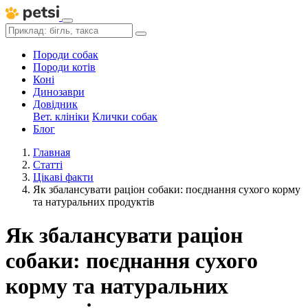
Породи собак
Породи котів
Коні
Динозаври
Довідник
Вет. клініки
Клички собак
Блог
Главная
Статті
Цікаві факти
Як збалансувати раціон собаки: поєднання сухого корму
та натуральних продуктів
Як збалансувати раціон
собаки: поєднання сухого
корму та натуральних