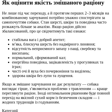
Як оцінити якість змішаного раціону
Не лише під час переходу, а й протягом перших 2–3 місяців на
комбінованому харчуванні потрібно уважно спостерігати за
самопочуттям собаки. Стан шерсті, шкіри та поведінка часто
розкажуть більше за аналізи. Якщо раціон дійсно
збалансований, про це свідчитимуть такі ознаки:
стабільна вага і добрий апетит;
м’яка, блискуча шерсть без надмірного линяння;
відсутність неприємного запаху з пащі, свербежу та
висипань;
нормальний, сформований кал;
енергійна поведінка, зацікавленість у прогулянках та
іграх;
чисті очі й вуха без почервоніння та виділень;
здорова шкіра без лупи та лущення.
Якщо ж змішане харчування не дає результату — собака
виглядає гірше, з’являються проблеми з травленням — краще
переглянути раціон. Іноді оптимальним рішенням буде повний
перехід на якісний сухий корм із безпечним складом — і
жодних труднощів із годуванням.
Категорії