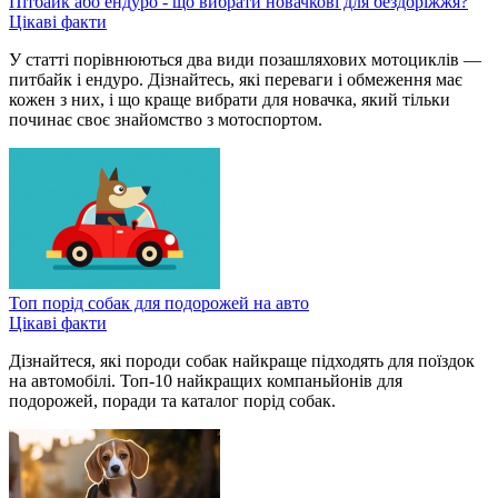
Пітбайк або ендуро - що вибрати новачкові для бездоріжжя?
Цікаві факти
У статті порівнюються два види позашляхових мотоциклів —
питбайк і ендуро. Дізнайтесь, які переваги і обмеження має
кожен з них, і що краще вибрати для новачка, який тільки
починає своє знайомство з мотоспортом.
Топ порід собак для подорожей на авто
Цікаві факти
Дізнайтеся, які породи собак найкраще підходять для поїздок
на автомобілі. Топ-10 найкращих компаньйонів для
подорожей, поради та каталог порід собак.