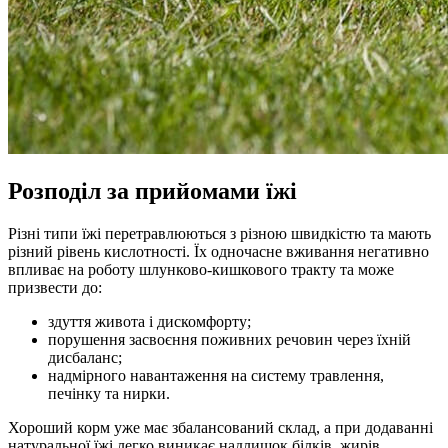
Розподіл за прийомами їжі
Різні типи їжі перетравлюються з різною швидкістю та мають
різний рівень кислотності. Їх одночасне вживання негативно
впливає на роботу шлунково-кишкового тракту та може
призвести до:
здуття живота і дискомфорту;
порушення засвоєння поживних речовин через їхній
дисбаланс;
надмірного навантаження на систему травлення,
печінку та нирки.
Хороший корм уже має збалансований склад, а при додаванні
натуральної їжі легко виникає надлишок білків, жирів,