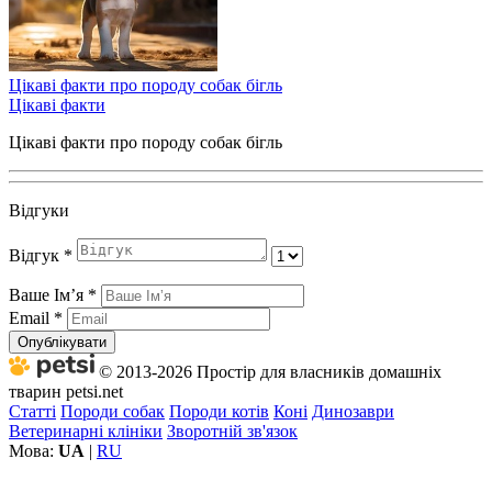
Цікаві факти про породу собак бігль
Цікаві факти
Цікаві факти про породу собак бігль
Відгуки
Відгук
*
Ваше Імʼя
*
Email
*
Опублікувати
© 2013-2026 Простір для власників домашніх
тварин petsi.net
Статті
Породи собак
Породи котів
Коні
Динозаври
Ветеринарні клініки
Зворотній зв'язок
Мова:
UA
|
RU