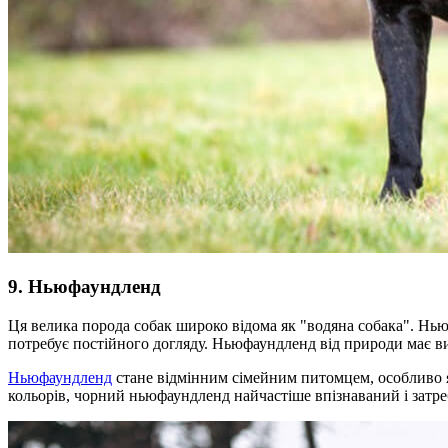
9. Ньюфаундленд
Ця велика порода собак широко відома як "водяна собака". Ньюф
потребує постійного догляду. Ньюфаундленд від природи має ви
Ньюфаундленд
стане відмінним сімейним питомцем, особливо я
кольорів, чорний ньюфаундленд найчастіше впізнаваний і затр