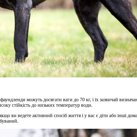
аундленди можуть досягати ваги до 70 кг, і їх зазвичай визначаю
соку стійкість до низьких температур води.
кщо ви ведете активний спосіб життя і у вас є діти або інші д
ебуваний.