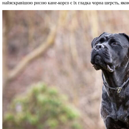
найяскравішою рисою кане-корсо є їх гладка чорна шерсть, якою