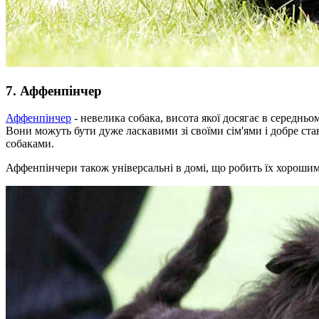
7. Аффенпінчер
Аффенпінчер
- невелика собака, висота якої досягає в середн
Вони можуть бути дуже ласкавими зі своїми сім'ями і добре ста
собаками.
Аффенпінчери також універсальні в домі, що робить їх хорошим