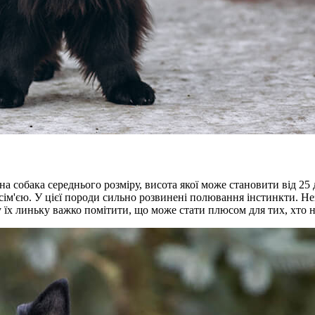
рна собака середнього розміру, висота якої може становити від 25 
ю сім'єю. У цієї породи сильно розвинені полювання інстинкти. 
у їх линьку важко помітити, що може стати плюсом для тих, хто 