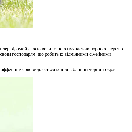
енпінчер відомий своєю величезною пухнастою чорною шерстю.
и своїм господарям, що робить їх відмінними сімейними
 аффенпінчерів виділяється їх привабливий чорний окрас.