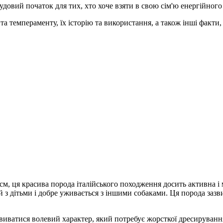
удовий початок для тих, хто хоче взяти в свою сім'ю енергійног
а темпераменту, їх історію та використання, а також інші факти,
5 см, ця красива порода італійського походження досить активна і
 з дітьми і добре уживається з іншими собаками. Ця порода зазв
звиватися волевий характер, який потребує жорсткої дресируван