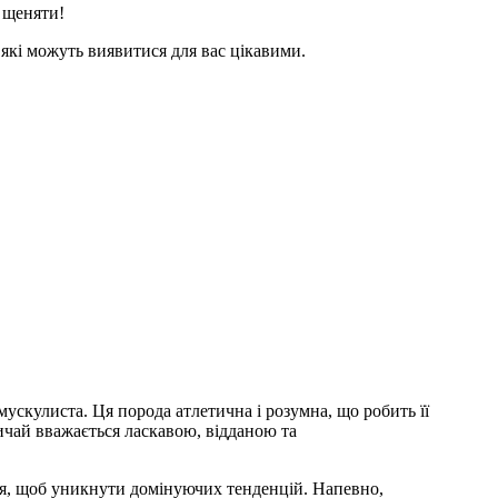
о щеняти!
 які можуть виявитися для вас цікавими.
 мускулиста. Ця порода атлетична і розумна, що робить її
ичай вважається ласкавою, відданою та
ня, щоб уникнути домінуючих тенденцій. Напевно,