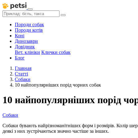
Породи собак
Породи котів
Коні
Динозаври
Довідник
Вет. клініки
Клички собак
Блог
Главная
Статті
Собаки
10 найпопулярніших порід чорних собак
10 найпопулярніших порід чо
Собаки
Собаки бувають найрізноманітніших форм і розмірів. Колір шерс
деякі з них зустрічаються значно частіше за інших.