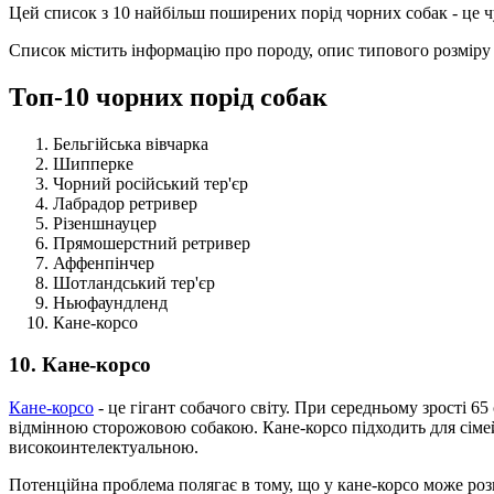
Цей список з 10 найбільш поширених порід чорних собак - це ч
Список містить інформацію про породу, опис типового розміру т
Топ-10 чорних порід собак
Бельгійська вівчарка
Шипперке
Чорний російський тер'єр
Лабрадор ретривер
Різеншнауцер
Прямошерстний ретривер
Аффенпінчер
Шотландський тер'єр
Ньюфаундленд
Кане-корсо
10. Кане-корсо
Кане-корсо
- це гігант собачого світу. При середньому зрості 6
відмінною сторожовою собакою. Кане-корсо підходить для сімей
високоинтелектуальною.
Потенційна проблема полягає в тому, що у кане-корсо може ро