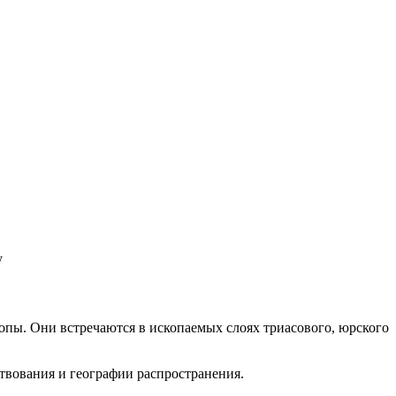
у
пы. Они встречаются в ископаемых слоях триасового, юрского
твования и географии распространения.