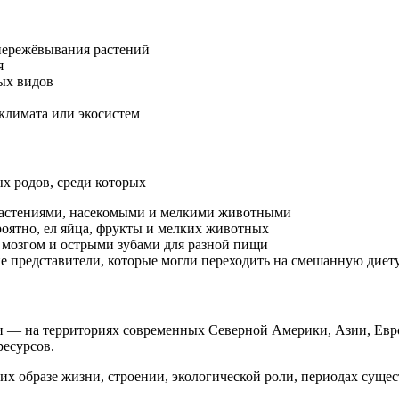
 пережёвывания растений
я
ых видов
климата или экосистем
х родов, среди которых
растениями, насекомыми и мелкими животными
оятно, ел яйца, фрукты и мелких животных
мозгом и острыми зубами для разной пищи
 представители, которые могли переходить на смешанную диет
и — на территориях современных Северной Америки, Азии, Евро
ресурсов.
х образе жизни, строении, экологической роли, периодах сущес