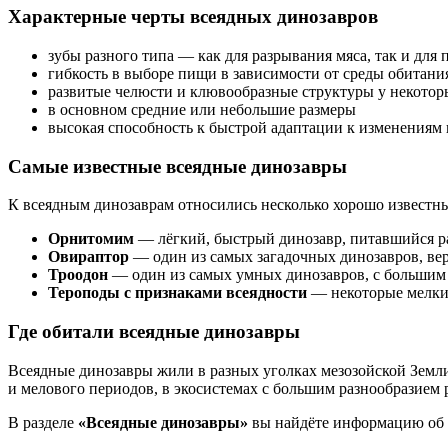
Характерные черты всеядных динозавров
зубы разного типа — как для разрывания мяса, так и для
гибкость в выборе пищи в зависимости от среды обитани
развитые челюсти и клювообразные структуры у некотор
в основном средние или небольшие размеры
высокая способность к быстрой адаптации к изменениям 
Самые известные всеядные динозавры
К всеядным динозаврам относились несколько хорошо известны
Орнитомим
— лёгкий, быстрый динозавр, питавшийся 
Овираптор
— один из самых загадочных динозавров, вер
Троодон
— один из самых умных динозавров, с большим 
Тероподы с признаками всеядности
— некоторые мелкие
Где обитали всеядные динозавры
Всеядные динозавры жили в разных уголках мезозойской Земл
и мелового периодов, в экосистемах с большим разнообразием 
В разделе
«Всеядные динозавры»
вы найдёте информацию об и