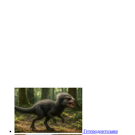
Гетеродонтозавр