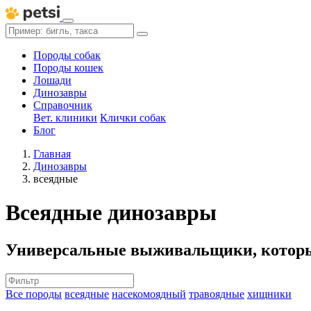
Породы собак
Породы кошек
Лошади
Динозавры
Справочник
Вет. клиники
Клички собак
Блог
Главная
Динозавры
всеядные
Всеядные динозавры
Универсальные выживальщики, которые
Все породы
всеядные
насекомоядный
травоядные
хищники