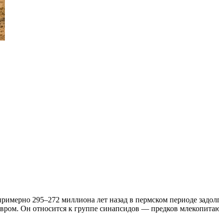
имерно 295–272 миллиона лет назад в пермском периоде задолг
авром. Он относится к группе синапсидов — предков млекопитаю