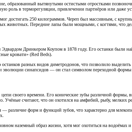
не, образованный вытянутыми остистыми отростками позвоночни
ную роль в терморегуляции, привлечении партнёров или даже у
ес мог достигать 250 килограммов. Череп был массивным, с круп
ных животных. Передние лапы были мощными, с когтями, что де
Эдвардом Дринкером Коупом в 1878 году. Его останки были на
ные кровати» (Red Beds).
 останков разных видов диметродонов, что позволило выделить
ии эволюции синапсидов — он стал символом переходной форм
епи своего времени. Его конические зубы различной формы, вк
о. Учёные считают, что он охотился на амфибий, рыбу, мелких р
 — различие форм и функций зубов, что характерно для млекопи
х.
новном наземный образ жизни, хотя мог охотиться на водоёмах и