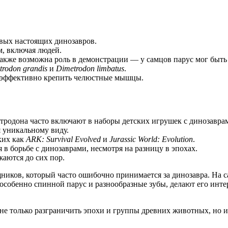
рвых настоящих динозавров.
, включая людей.
Также возможна роль в демонстрации — у самцов парус мог быть
trodon grandis
и
Dimetrodon limbatus
.
о эффективно крепить челюстные мышцы.
тродона часто включают в наборы детских игрушек с динозавра
 уникальному виду.
аких как
ARK: Survival Evolved
и
Jurassic World: Evolution
.
 в борьбе с динозаврами, несмотря на разницу в эпохах.
аются до сих пор.
иков, который часто ошибочно принимается за динозавра. На с
собенно спинной парус и разнообразные зубы, делают его инте
 не только разграничить эпохи и группы древних животных, но 