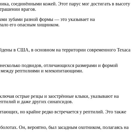
ка, соединёнными кожей. Этот парус мог достигать в высоту
страшении врагов.
ными зубами разной формы — это указывает на
лало его опасным хищником.
йдены в США, в основном на территории современного Техаса
 несколько подвидов, отличающихся размерами и формой
ы между рептилиями и млекопитающими.
лючая острые резцы и заострённые клыки, указывают на
ептилий и даже других синапсидов.
тающих, но крайне редко встречается у рептилий. Это также
 болотах. Он, вероятно, был засадным охотником, полагаясь на