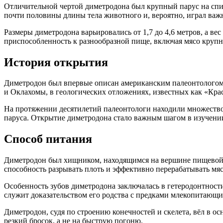
Отличительной чертой диметродона был крупный парус на спи
почти половины длины тела животного и, вероятно, играл важ
Размеры диметродона варьировались от 1,7 до 4,6 метров, а в
приспособленность к разнообразной пище, включая мясо круп
История открытия
Диметродон был впервые описан американским палеонтологом 
и Оклахомы, в геологических отложениях, известных как «Крас
На протяжении десятилетий палеонтологи находили множество
паруса. Открытие диметродона стало важным шагом в изучен
Способ питания
Диметродон был хищником, находящимся на вершине пищевой ц
способность разрывать плоть и эффективно перерабатывать мяс
Особенность зубов диметродона заключалась в гетеродонтности
служит доказательством его родства с предками млекопитающи
Диметродон, судя по строению конечностей и скелета, вёл в ос
резкий бросок, а не на быструю погоню.