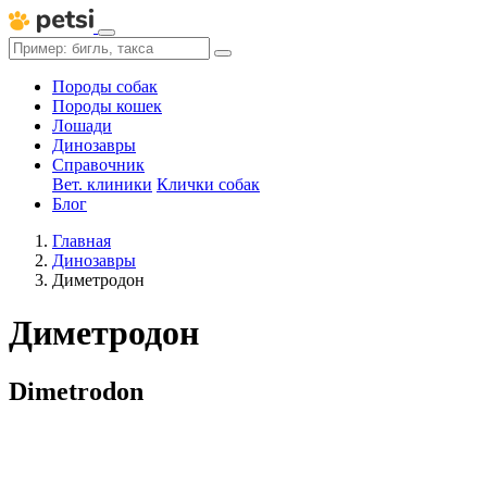
Породы собак
Породы кошек
Лошади
Динозавры
Справочник
Вет. клиники
Клички собак
Блог
Главная
Динозавры
Диметродон
Диметродон
Dimetrodon