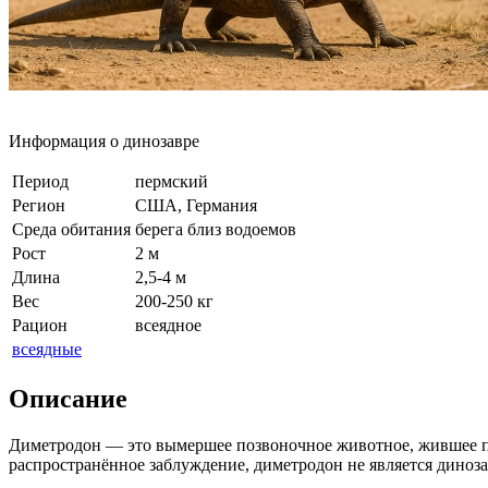
Информация о динозавре
Период
пермский
Регион
США, Германия
Среда обитания
берега близ водоемов
Рост
2 м
Длина
2,5-4 м
Вес
200-250 кг
Рацион
всеядное
всеядные
Описание
Диметродон — это вымершее позвоночное животное, жившее пр
распространённое заблуждение, диметродон не является диноз