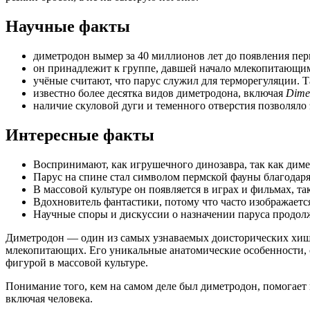
Научные факты
диметродон вымер за 40 миллионов лет до появления пе
он принадлежит к группе, давшей начало млекопитающим
учёные считают, что парус служил для терморегуляции. 
известно более десятка видов диметродона, включая
Dime
наличие скуловой дуги и теменного отверстия позволял
Интересные факты
Воспринимают, как игрушечного динозавра, так как диме
Парус на спине стал символом пермской фауны благодаря
В массовой культуре он появляется в играх и фильмах, т
Вдохновитель фантастики, потому что часто изображается
Научные споры и дискуссии о назначении паруса продолж
Диметродон — один из самых узнаваемых доисторических хищн
млекопитающих. Его уникальные анатомические особенности, о
фигурой в массовой культуре.
Понимание того, кем на самом деле был диметродон, помогает
включая человека.