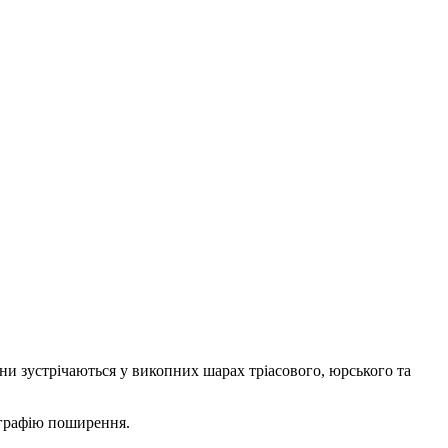
ни зустрічаються у викопних шарах тріасового, юрського та
еографію поширення.