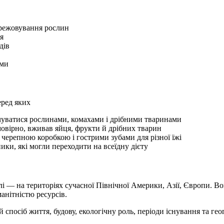
пережовування рослин
я
дів
еми
еред яких
чуватися рослинами, комахами і дрібними тваринами
овірно, вживав яйця, фрукти й дрібних тварин
черепною коробкою і гострими зубами для різної їжі
ики, які могли переходити на всеїдну дієту
лі — на територіях сучасної Північної Америки, Азії, Європи. Во
анітністю ресурсів.
 спосіб життя, будову, екологічну роль, періоди існування та г