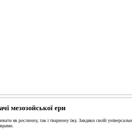
ачі мезозойської ери
ивати як рослинну, так і тваринну їжу. Завдяки своїй універсаль
аврами.