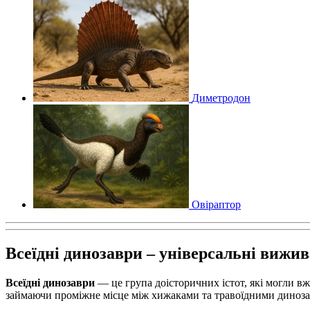
Диметродон
Овіраптор
Всеїдні динозаври – універсальні вижив
Всеїдні динозаври
— це група доісторичних істот, які могли вж
займаючи проміжне місце між хижаками та травоїдними диноз