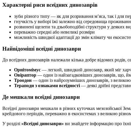
Характерні риси всеїдних динозаврів
зуби різного типу — як для розривання м’яса, так і для 
гнучкість у виборі їжі залежно від середовища проживанн
розвинені щелепи та дзьобоподібні структури у деяких ви
переважно середні або невеликі розміри
можливість швидкої адаптації до змін клімату чи екосист
Найвідоміші всеїдні динозаври
До всеїдних динозаврів належали кілька добре відомих родів, с
Орнітомімус
— легкий, швидкий динозавр, який міг хар
Овіраптор
— один із найзагадковіших динозаврів, що, йм
Троодон
— один із найрозумніших динозаврів, з великою 
Тераподи з ознаками всеїдності
— деякі дрібні представн
Де мешкали всеїдні динозаври
Всеїдні динозаври мешкали в різних куточках мезозойської Зем
крейдового періодів, переважно в екосистемах з великою різном
У розділі
«Всеїдні динозаври»
ви знайдете інформацію про їхній