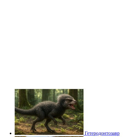
Гетеродонтозавр