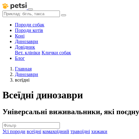
Породи собак
Породи котів
Коні
Динозаври
Довідник
Вет. клініки
Клички собак
Блог
Главная
Динозаври
всеїдні
Всеїдні динозаври
Універсальні виживальники, які поєднув
Усі породи
всеїдні
комахоїдний
травоїдні
хижаки