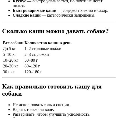
Кускус
— быстро усваивается, но почти не несёт
пользы.
Быстроваримые каши
— содержат химию и сахар.
Сладкие каши
— категорически запрещены.
Сколько каши можно давать собаке?
Вес собаки
Количество каши в день
До 5 кг
1–2 столовые ложки
5–10 кг
2–3 ст. ложки
10–20 кг
50–80 г
20–30 кг
80–120 г
30+ кг
120–180 г
Как правильно готовить кашу для
собаки
Не использовать соль и специи.
Варить только на воде.
Разваривать, чтобы улучшить усвояемость.