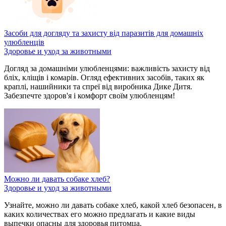
Засоби для догляду та захисту від паразитів для домашніх
улюбленців
Здоровье и уход за животными
Догляд за домашніми улюбленцями: важливість захисту від
бліх, кліщів і комарів. Огляд ефективних засобів, таких як
краплі, нашийники та спреї від виробника Дике Дитя.
Забезпечте здоров'я і комфорт своїм улюбленцям!
Можно ли давать собаке хлеб?
Здоровье и уход за животными
Узнайте, можно ли давать собаке хлеб, какой хлеб безопасен, в
каких количествах его можно предлагать и какие виды
выпечки опасны для здоровья питомца.