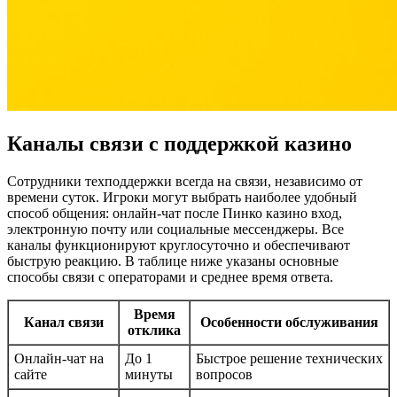
Каналы связи с поддержкой казино
Сотрудники техподдержки всегда на связи, независимо от
времени суток. Игроки могут выбрать наиболее удобный
способ общения: онлайн-чат после Пинко казино вход,
электронную почту или социальные мессенджеры. Все
каналы функционируют круглосуточно и обеспечивают
быструю реакцию. В таблице ниже указаны основные
способы связи с операторами и среднее время ответа.
Время
Канал связи
Особенности обслуживания
отклика
Онлайн-чат на
До 1
Быстрое решение технических
сайте
минуты
вопросов