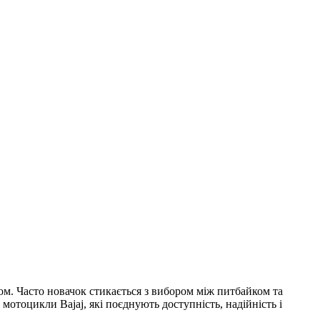
м. Часто новачок стикається з вибором між питбайком та
а
мотоцикли Bajaj
, які поєднують доступність, надійність і