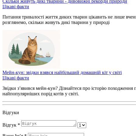
Скільки живуть дикі тварини - дивовижні рекорди природи
Цікаві факти
Питання тривалості життя диких тварин цікавить не лише вчених
розглянемо, скільки живуть дикі тварини у природі
Мейн-кун: звідки взявся найбільший домашній кіт у світі
Цікаві факти
Звідки з’явився мейн-кун? Дізнайтеся про історію походження по
найпопулярніших порід котів у світі.
Відгуки
Відгук
*
Ваше Імʼя
*