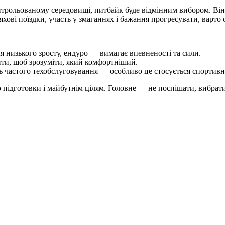
онтрольованому середовищі, питбайк буде відмінним вибором. Він
ові поїздки, участь у змаганнях і бажання прогресувати, варто
я низького зросту, ендуро — вимагає впевненості та сили.
нти, щоб зрозуміти, який комфортніший.
ть частого техобслуговування — особливо це стосується спортивн
ю підготовки і майбутнім цілям. Головне — не поспішати, вибра