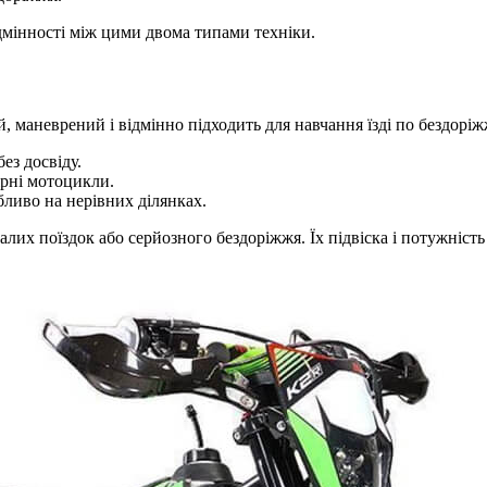
мінності між цими двома типами техніки.
 маневрений і відмінно підходить для навчання їзді по бездорі
ез досвіду.
рні мотоцикли.
ливо на нерівних ділянках.
их поїздок або серйозного бездоріжжя. Їх підвіска і потужність 