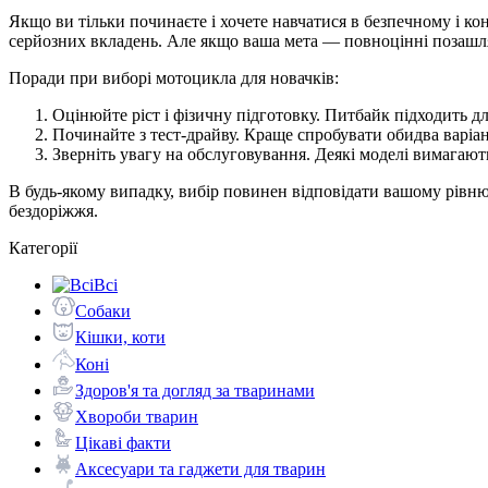
Якщо ви тільки починаєте і хочете навчатися в безпечному і к
серйозних вкладень. Але якщо ваша мета — повноцінні позашлях
Поради при виборі мотоцикла для новачків:
Оцінюйте ріст і фізичну підготовку. Питбайк підходить дл
Починайте з тест-драйву. Краще спробувати обидва варіа
Зверніть увагу на обслуговування. Деякі моделі вимагаю
В будь-якому випадку, вибір повинен відповідати вашому рівн
бездоріжжя.
Категорії
Всі
Собаки
Кішки, коти
Коні
Здоров'я та догляд за тваринами
Хвороби тварин
Цікаві факти
Аксесуари та гаджети для тварин