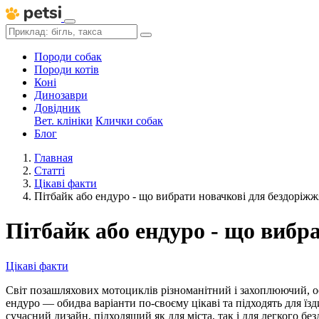
Породи собак
Породи котів
Коні
Динозаври
Довідник
Вет. клініки
Клички собак
Блог
Главная
Статті
Цікаві факти
Пітбайк або ендуро - що вибрати новачкові для бездоріжж
Пітбайк або ендуро - що вибр
Цікаві факти
Світ позашляхових мотоциклів різноманітний і захоплюючий, о
ендуро — обидва варіанти по-своєму цікаві та підходять для їзд
сучасний дизайн, підходящий як для міста, так і для легкого бе