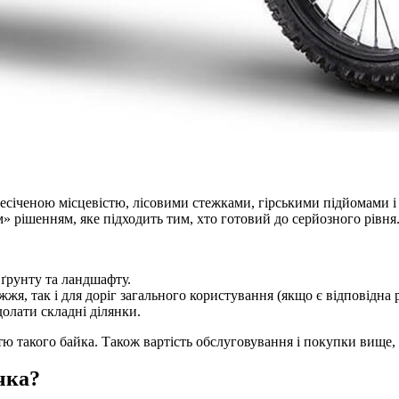
ресіченою місцевістю, лісовими стежками, гірськими підйомами і
» рішенням, яке підходить тим, хто готовий до серйозного рівня
ґрунту та ландшафту.
я, так і для доріг загального користування (якщо є відповідна р
олати складні ділянки.
тю такого байка. Також вартість обслуговування і покупки вище, 
чка?