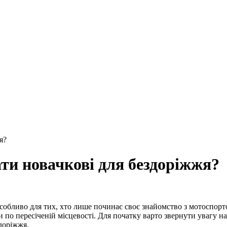
я?
ати новачкові для бездоріжжя?
собливо для тих, хто лише починає своє знайомство з мотоспорто
и по пересіченій місцевості. Для початку варто звернути увагу н
здоріжжя.